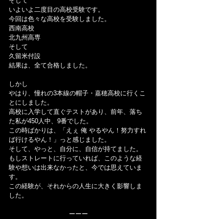
そして
いよいよ二度目の高校受験です。
今回は色々な高校を受験しました。
西南高校
北九州高専
そして
久留米付設
結果は、全て合格しました。
しかし
やはり、憧れの3本線の帽子・嘉穂高校に行くこ
とにしました。
高校に入学して直ぐテストがあり、前年、落ち
た私が450人中、9番でした。
この時ばかりは、「えぇ 俺 やるやん！努力すれ
ば行けるやん！」っと感じました。
そして、やっと、自分に、自信が持てました。
もしストレートに行っていれば、このような経
験や想いは出来なかったと、今では思えていま
す。
この経験が、それからの人生に大きく影響しま
した。
ーーー