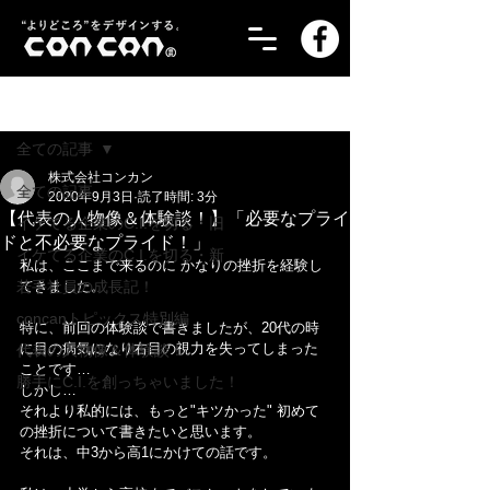
記事
全ての記事
株式会社コンカン
全ての記事
2020年9月3日
読了時間: 3分
【代表の人物像＆体験談！】「必要なプライ
イケてる企業のC.I.を切る・旧
ドと不必要なプライド！」
イケてる企業のC.I.を切る・新
私は、ここまで来るのに かなりの挫折を経験し
若手社員の成長記！
てきました。
concanトピックス特別編
特に、前回の体験談で書きましたが、20代の時
に目の病気になり右目の視力を失ってしまった
代表の人物像＆体験談！
ことです…
勝手にC.I.を創っちゃいました！
しかし…
それより私的には、もっと"キツかった" 初めて
の挫折について書きたいと思います。
それは、中3から高1にかけての話です。