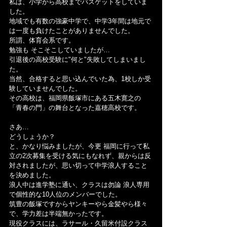
私は、小学から高校までバスケットをしていま
した。
地域でも有数の強豪中学で、中学3年間は地元で
は一度も負けたことがありませんでした。
所謂、体育会系です。
勉強も そこそこしていましたが…
引退後の高校受験に"何と"失敗してしまいまし
た。
当然、合格すると思い込んでいた為、1校しか受
験していませんでした。
その高校は、福岡県飯塚市にある五木寛之の
「青春の門」の舞台となった嘉穂高校です。
さあ…
どうしょうか？
と、かなり悩みましたが、今更 福岡に行って私
立の2次募集を受ける気にもなれず、親からは反
対されましたが、思い切って中学浪人すること
を決めました。
浪人中は進学塾に通い、クラスは勿論 浪人専用
で個性的な10人位のメンバーでした。
筑豊の飯塚ですからヤンキーやら金髪やら様々
で、学力差は半端無かったです。
現役クラスには、ラサール・久留米付設クラス