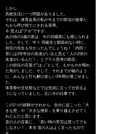
しかし
高校生活に一つ問題がありました。
それは、体育会系の私が今までの部活の後輩た
ちから呼び捨てにされる屈辱。
今 思えば"アホ"ですが…
あの頃の1歳の差は、今の10歳差にも感じられま
した。そして、中々 同級生と馴染めない時に、
担任の先生も分かったんでしょうね！「内田！ 
君には2学年分の友達がいると思え！人の2倍の
友達がいるんだ！」とプラス思考の助言。
この担任の言葉で"はっ"として、もやもやが晴れ
た気がしました。そして、それまでが嘘のよう
に、みんなと打ち解け楽しい3年間が過ごせまし
た。
体育祭や文化祭などでは先頭に立って仕切るよ
うになっていました。正に今の仕事です。
この2つの経験がそれから、自分に起こった「大
きな壁」や「大きな挫折」を乗り越えさせてく
れたんだと思います。
昔の人の言葉に、「若い時の苦労は買ってでも
しなさい！」本当 昔の人はよく言ったもので
す。