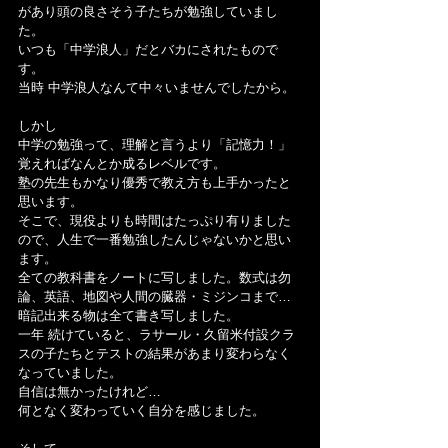
があり頭の良さそう子たちが勉強していまし
た。
いつも「中学浪人」だとバカにされたもので
す。
当時 中学浪人なんて中々いませんでしたから。
しかし
中学の勉強って、理解と言うより「記憶力！」
覚えればなんとか成るレベルです。
塾の先生もかなり優秀で教え方も上手かったと
思います。
そこで、現役よりも時間はたっぷり有りました
ので、人生で一番勉強したんじゃないかと思い
ます。
全ての教科書をノートに写しました。数式は勿
論、英語、地図や人間の臓器・ミジンコまで…
暗記出来る物は全て書き写しました。
一年 続けていると、ラサール・久留米付設クラ
スの子たちとテストの結果があまり変わらなく
なっていました。
自信は無かったけれど…
何となく変わっていく自分を感じました。