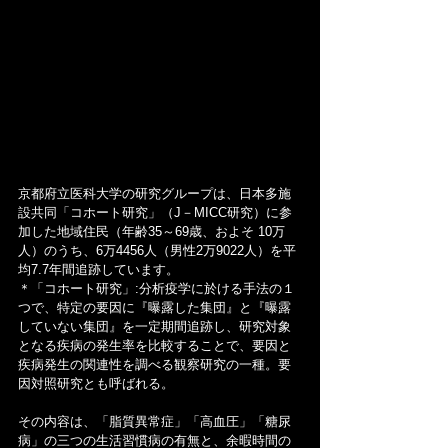
京都府立医科大学の研究グループは、日本多施
設共同「コホート研究」（J－MICC研究）に参
加した地域住民（年齢35～69歳、およそ 10万
人）のうち、6万4456人（男性2万9022人）を平
均7.7年間追跡しています。
＊「コホート研究」:分析疫学に於ける手法の１
つで、特定の要因に『曝露した集団』と『曝露
していない集団』を一定期間追跡し、研究対象
となる疾病の発生率を比較することで、要因と
疾病発生の関連性を調べる観察研究の一種。要
因対照研究とも呼ばれる。
その内容は、「脂質異常症」「高血圧」「糖尿
病」の三つの生活習慣病の有無と、余暇時間の