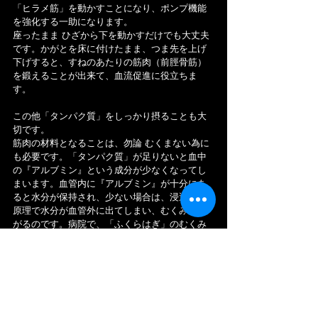
「ヒラメ筋」を動かすことになり、ポンプ機能
を強化する一助になります。
座ったまま ひざから下を動かすだけでも大丈夫
です。かがとを床に付けたまま、つま先を上げ
下げすると、すねのあたりの筋肉（前脛骨筋）
を鍛えることが出来て、血流促進に役立ちま
す。
この他「タンパク質」をしっかり摂ることも大
切です。
筋肉の材料となることは、勿論 むくまない為に
も必要です。「タンパク質」が足りないと血中
の『アルブミン』という成分が少なくなってし
まいます。血管内に『アルブミン』が十分にあ
ると水分が保持され、少ない場合は、浸透圧の
原理で水分が血管外に出てしまい、むくみに繋
がるのです。病院で、「ふくらはぎ」のむくみ
具合を確かめると、「タンパク質」の摂取具合
が おおよそ分かるそうです。「タンパク質」が
足りないと、へにゃっと柔らかいむくんだ状態
になっています。それほど 如実に現れるようで
す。
と言うことで「ふくらはぎのケア」は、いつで