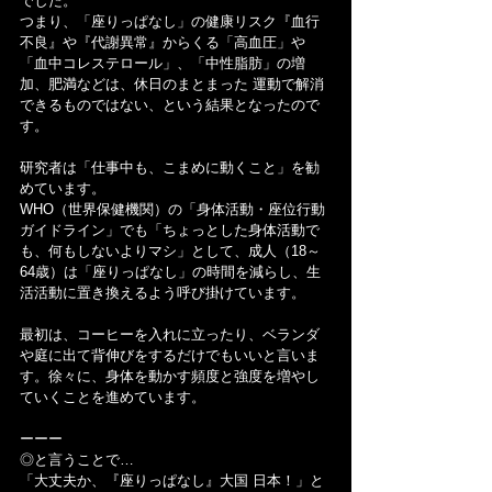
でした。
つまり、「座りっぱなし」の健康リスク『血行
不良』や『代謝異常』からくる「高血圧」や
「血中コレステロール」、「中性脂肪」の増
加、肥満などは、休日のまとまった 運動で解消
できるものではない、という結果となったので
す。
研究者は「仕事中も、こまめに動くこと」を勧
めています。
WHO（世界保健機関）の「身体活動・座位行動
ガイドライン」でも「ちょっとした身体活動で
も、何もしないよりマシ」として、成人（18～
64歳）は「座りっぱなし」の時間を減らし、生
活活動に置き換えるよう呼び掛けています。
最初は、コーヒーを入れに立ったり、ベランダ
や庭に出て背伸びをするだけでもいいと言いま
す。徐々に、身体を動かす頻度と強度を増やし
ていくことを進めています。
ーーー
◎と言うことで…
「大丈夫か、『座りっぱなし』大国 日本！」と