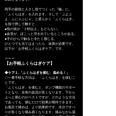
両手の親指と人さし指でつくった『輪』に、
「ふくらはぎ」を入れます。そして「ぶよぶ
よ、ふにゃふにゃ」と柔らかく「ふくらはぎ」
を指で押して離すと…
●指の痕が「３秒以上」もどらない。
●血管が、ぼこっと浮き出ているところがある。
●手のひらで触ると冷たく感じる。
ひとつでも当てはまったら、改善が必要です。
以下が「お手軽ふくらはぎケア」です。
ーーー
【お手軽ふくらはぎケア】
◆ケア１.「ふくらはぎを揉む、温める！」
〇一番手軽な方法は、「ふくらはぎ」を揉むこ
とです。
「ふくらはぎ」を揉むと、ポンプ機能のサポー
トとなり、全体の血流が良くなります。下から
上へと揉むのがベストですが、どのような方法
であっても、揉むだけで効果が期待できます。
お風呂で揉めば、より効果的です。水分ですべ
りが良くなり揉み易くなります。揉みながら湯