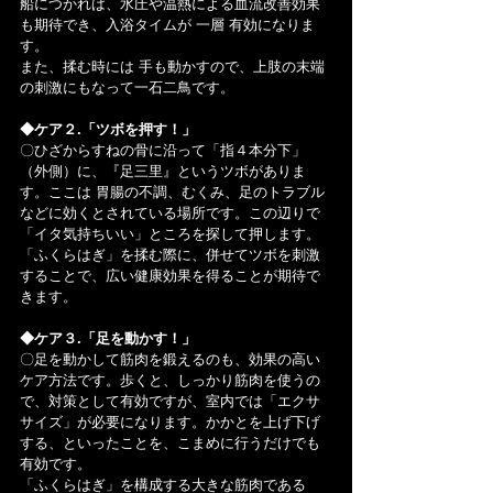
船につかれば、水圧や温熱による血流改善効果
も期待でき、入浴タイムが 一層 有効になりま
す。
また、揉む時には 手も動かすので、上肢の末端
の刺激にもなって一石二鳥です。
◆ケア２.「ツボを押す！」
〇ひざからすねの骨に沿って「指４本分下」
（外側）に、『足三里』というツボがありま
す。ここは 胃腸の不調、むくみ、足のトラブル
などに効くとされている場所です。この辺りで
「イタ気持ちいい」ところを探して押します。
「ふくらはぎ」を揉む際に、併せてツボを刺激
することで、広い健康効果を得ることが期待で
きます。　
◆ケア３.「足を動かす！」
〇足を動かして筋肉を鍛えるのも、効果の高い
ケア方法です。歩くと、しっかり筋肉を使うの
で、対策として有効ですが、室内では「エクサ
サイズ」が必要になります。かかとを上げ下げ
する、といったことを、こまめに行うだけでも
有効です。
「ふくらはぎ」を構成する大きな筋肉である