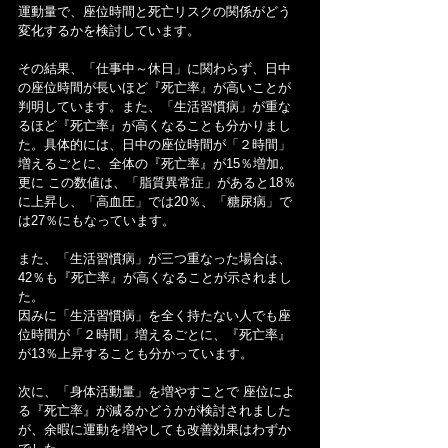
運動量で、座位時間と死亡リスクの関係がどう
変化するかを検討しています。
その結果、「仕事中～休日」に関わらず、日中
の座位時間が長いほど『死亡率』が高いことが
判明しています。また、「生活習慣病」が重な
るほど『死亡率』が高くなることも分かりまし
た。具体的には、日中の座位時間が「２時間」
増えるごとに、全体の『死亡率』が15％増加。
更に この数値は、「脂質異常症」があると18％
に上昇し、「高血圧」では20％、「糖尿病」で
は27％にもなっています。
また、「生活習慣病」が三つ重なった場合は、
42％も『死亡率』が高くなることが示されまし
た。
因みに「生活習慣病」を全く持たない人でも座
位時間が「２時間」増えるごとに、『死亡率』
が13％上昇することも分かっています。
次に、「身体活動量」を増やすことで 座位によ
る『死亡率』が減るかどうかが検討されました
が、余暇に運動を増やしても改善効果はわずか