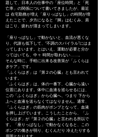
題して、日本人の仕事中の「座位時間」と「死
亡率」の関係について書いてきましたが、最近
は 在宅勤務が増え「座りっぱなし」の時間が増
えたことで、夕方になると『脚』はむくみ、肩
はこり、疲れが溜まってしまいます。
「座りっぱなし」で動かないと、血流が悪くな
り、代謝も低下して、“不調のスパイラル”にはま
ってしまいます。とはいえ、運動が必要と分か
ってはいても、中々 時間が取れない……。
そんな時に、手軽に出来る改善策が「ふくらは
ぎケア」です。
「ふくらはぎ」は『第２の心臓』とも言われて
います。
「ふくらはぎ」は、体の一番下、心臓から遠い
位置にあります。体中に血液を巡らせるには、
この「ふくらはぎ」から心臓へ、つまり 下から
上へと血液を送らなくてはなりません。通常、
「ふくらはぎ」の筋肉がポンプとなって、血液
を押し上げています。こうしたことから、「ふ
くらはぎ」が『第２の心臓』と言われる所以で
す。「座りっぱなし」で動かなくなると、この
ポンプの働きが弱り、むくんだり 冷えたりする
原因となります。