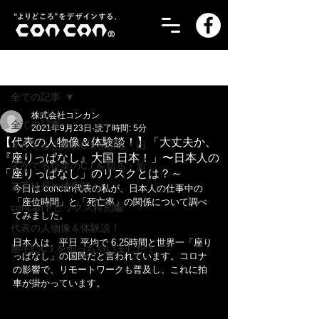
記事
全ての記事
株式会社コンカン
全ての記事
2021年9月23日
読了時間: 5分
【代表の人物像＆体験談！】「大丈夫か、
イケてる企業のC.I.を切る・旧
『座りっぱなし』大国 日本！」〜日本人の
イケてる企業のC.I.を切る・新
「座りっぱなし」のリスクとは？～
若手社員の成長記！
今日は concan代表の私が、日本人の仕事中の
「座位時間」と「死亡率」の関係について調べ
concanトピックス特別編
てみました。
代表の人物像＆体験談！
日本人は、平日 平均で 6.25時間と世界一「座り
勝手にC.I.を創っちゃいました！
っぱなし」の国民だと言われています。コロナ
の影響で、リモートワークも普及し、これに拍
車が掛かっています。