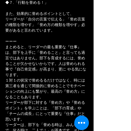
◆７.「行動を誉める！」
また、効果的に誉めるポイントとして、
リーダーが「自分の言葉で伝える」「誉め言葉
の種類を増やす」「誉め方の種類を増やす」必
要があると言われています。
ーーー
まとめると、リーダーの最も重要な『仕事』
は、部下を上手に「誉めること」と言っても過
言ではありません。部下を育成するには、誉め
ることが欠かせないからです。人は誉められる
事で『自己肯定感』が高まり、更に やる気にな
ります。
１対１の状況で誉めるるだけではなく、時には
第三者を通じて間接的に誉めることでモチベー
ションの向上にも繋がり、最高の『誉め方』に
なることもあります。
リーダーが部下に対する『誉め方』や『誉める
ポイント』を学ぶことは、「部下の育成」や
「チームの成長」にとって重要な『仕事』だと
思います。
リーダーは、部下を「誉める時は、みんなの前
で、叱る時は、二人で！」が基本です。そして 