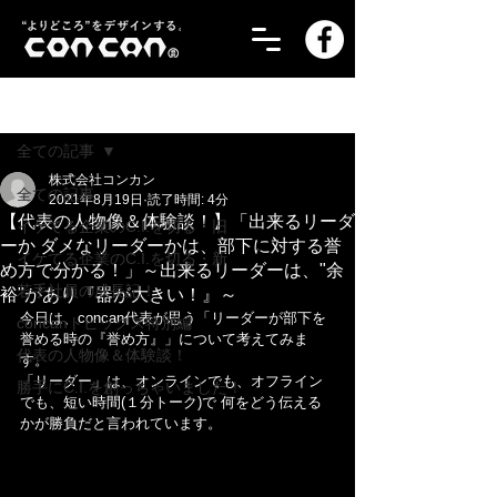
記事
全ての記事
株式会社コンカン
全ての記事
2021年8月19日
読了時間: 4分
【代表の人物像＆体験談！】「出来るリーダ
イケてる企業のC.I.を切る・旧
ーか ダメなリーダーかは、部下に対する誉
イケてる企業のC.I.を切る・新
め方で分かる！」～出来るリーダーは、"余
若手社員の成長記！
裕"があり『器が大きい！』～
今日は、concan代表が思う「リーダーが部下を
concanトピックス特別編
誉める時の『誉め方』」について考えてみま
代表の人物像＆体験談！
す。
「リーダー」は、オンラインでも、オフライン
勝手にC.I.を創っちゃいました！
でも、短い時間(１分トーク)で 何をどう伝える
かが勝負だと言われています。