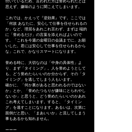
付いているため、言われた方は誉められたとは
思えず、嫌味のように聞こえてしまいます。
これでは、かえって『逆効果』です。ここでは
「何故 あなたに、安心して仕事を任せられるの
か」など、理屈をあれこれ言わず、まずは 端的
に「誉めるだけ」の言葉を添えればよいので
す。「これを今週の金曜日の会議までに、お願
いした。君には安心して仕事を任せられるから
な」これで、かなりスマートになります。
誉める時に、大切なのは「中身の具体性」よ
り、まず「タイミング」。人を誉めようとして
も、どう誉めたらいいのか分からず、その「タ
イミング」を逃してしまう人もいます。
確かに、「何か裏があると思われるのではない
か」とか、「誉めたつもりが嫌味にとられやし
ないか」と思うと、どう誉めたらいいのかあれ
これ考えてしまいます。すると、「タイミン
グ」を逃すことになります。あるいは、次第に
面倒だと思い、「まあいいか」と流してしまう
事もあるかも知れません。
ーーー