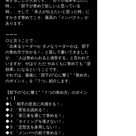
発することが大切です。「部下が成果を上げた
時」、「部下が誉めて欲しいと思っている
時」、そして 「本人が伝えたいと思った時」に 
すかさず誉めてこそ、最高の『インパクト』が
あります。
ーーー
◎と言うことで…
「出来るリーダーか ダメなリーダーかは、部下
の誉め方で分かる！」と題して書いてきました
が、 「人は誉められると成長する」と言われて
いますが、やはり ただ やみくもに誉めても『逆
効果』になるということです。
それでは、最後に「部下の"心に響く"『誉め方』
のポイント」を『７つ』紹介します。
【部下の"心に響く"『７つの誉め方』のポイン
ト！】
◆1.「相手の意見に共感する！」
◆２.「変化を認める！」
◆３.「第三者を通じて誉める！」
◆４.「タイミングを逃さない！」
◆５.「定型文を多用しない！」
◆６.「メンバーの前で誉める！」