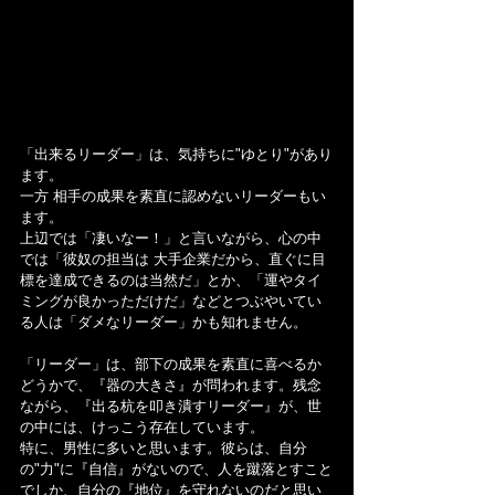
「出来るリーダー」は、気持ちに"ゆとり"があり
ます。
一方 相手の成果を素直に認めないリーダーもい
ます。
上辺では「凄いなー！」と言いながら、心の中
では「彼奴の担当は 大手企業だから、直ぐに目
標を達成できるのは当然だ」とか、「運やタイ
ミングが良かっただけだ」などとつぶやいてい
る人は「ダメなリーダー」かも知れません。
「リーダー」は、部下の成果を素直に喜べるか
どうかで、『器の大きさ』が問われます。残念
ながら、『出る杭を叩き潰すリーダー』が、世
の中には、けっこう存在しています。
特に、男性に多いと思います。彼らは、自分
の"力"に『自信』がないので、人を蹴落とすこと
でしか、自分の『地位』を守れないのだと思い