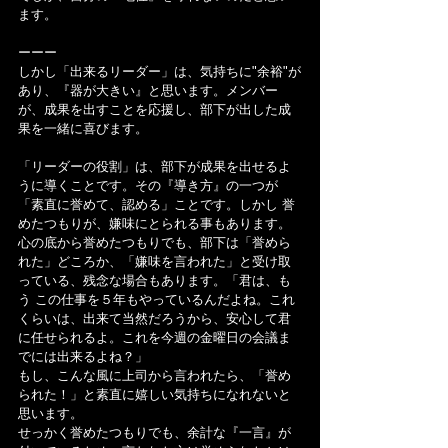
ます。
ーーー
しかし「出来るリーダー」は、気持ちに"余裕"が
あり、『器が大きい』と思います。メンバー
が、成果を出すことを応援し、部下が出した成
果を一緒に喜びます。
「リーダーの役割」は、部下が成果を出せるよ
うに導くことです。その『導き方』の一つが
「素直に誉めて、認める」ことです。しかし 誉
めたつもりが、嫌味にとられる事もあります。
心の底から誉めたつもりでも、部下は「誉めら
れた」どころか、「嫌味を言われた」と受け取
っている、残念な場合もあります。「君は、も
う この仕事を５年もやっているんだよね。これ
くらいは、出来て当然だろうから、安心して君
に任せられるよ。これを今週の金曜日の会議ま
でには出来るよね？」
もし、こんな風に上司から言われたら、「誉め
られた！」と素直に嬉しい気持ちになれないと
思います。
せっかく誉めたつもりでも、余計な『一言』が