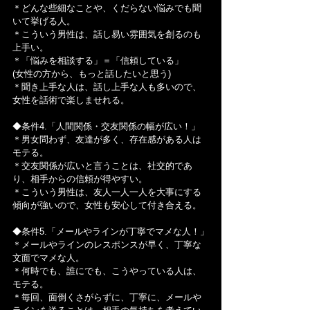
＊どんな些細なことや、くだらない悩みでも聞
いて挙げる人。
＊こういう男性は、話し易い雰囲気を創るのも
上手い。
＊「悩みを相談する」＝「信頼している」
(女性の方から、もっと話したいと思う)
＊聞き上手な人は、話し上手な人も多いので、
女性を話術で楽しませれる。
◆条件4.「人間関係・交友関係の幅が広い！」
＊男女問わず、友達が多く、存在感がある人は
モテる。
＊交友関係が広いと言うことは、社交的であ
り、相手からの信頼が得やすい。
＊こういう男性は、友人一人一人を大事にする
傾向が強いので、女性も安心して付き合える。
◆条件5.「メールやラインが丁寧でマメな人！」
＊メールやラインのレスポンスが早く、丁寧な
文面でマメな人。
＊何時でも、誰にでも、こうやっている人は、
モテる。
＊毎回、面倒くさがらずに、丁寧に、メールや