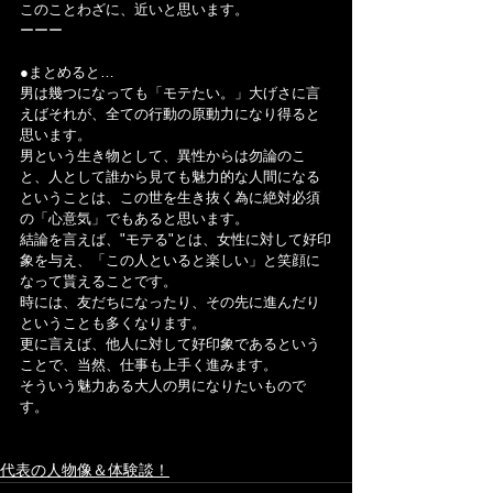
このことわざに、近いと思います。
ーーー
●まとめると…
男は幾つになっても「モテたい。」大げさに言
えばそれが、全ての行動の原動力になり得ると
思います。
男という生き物として、異性からは勿論のこ
と、人として誰から見ても魅力的な人間になる
ということは、この世を生き抜く為に絶対必須
の「心意気」でもあると思います。
結論を言えば、"モテる"とは、女性に対して好印
象を与え、「この人といると楽しい」と笑顔に
なって貰えることです。
時には、友だちになったり、その先に進んだり
ということも多くなります。
更に言えば、他人に対して好印象であるという
ことで、当然、仕事も上手く進みます。
そういう魅力ある大人の男になりたいもので
す。
代表の人物像＆体験談！