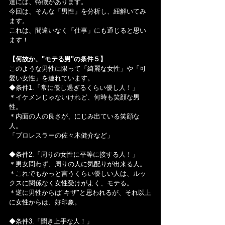
達には、特徴があります。
今回は、そんな「男性」を分析し、紐解いてみ
ます。
これは、間違いなく「仕事」にも通じると思い
ます！
【何故か、"モテる男"の条件５】
このような男性に限って「綺麗な女性」や「可
愛い女性」を連れています。
◆条件1.「常に優し過ぎるくらい優し人！」
＊イケメンじゃないけれど、何時も笑顔な男
性。
＊内面の人の良さが、にじみ出ている笑顔な
人。
「プロレスラーの佐々木健介など」
◆条件2.「周りの女性に平等に接する人！」
＊男女問わず、周りの人に気配りが出来る人。
＊これでもかっと言うくらい優しい人は、ルッ
クスに関係なく女性受けがよく、モテる。
＊逆に男性からは"キザ"と思われるが、それ以上
に女性からは、好印象。
◆条件3.「聞き上手な人！」