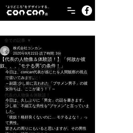
記事
全ての記事
株式会社コンカン
全ての記事
2020年9月22日
読了時間: 3分
【代表の人物像＆体験談！】「何故か彼
イケてる企業のC.I.を切る・旧
奴、、、"モテる男"の条件！」
イケてる企業のC.I.を切る・新
今日は、concan代表が感じたを人間観察の視点
若手社員の成長記！
で書いてみます。
～副題:少し前に言われた「ブサメン男子」の彼
concanトピックス特別編
女持ちは、ここが違う！！～
代表の人物像＆体験談！
今日は、久しぶりに「男女」の話を書きます。
勝手にC.I.を創っちゃいました！
少し前、不細工な男性を"ブサメン"と言っていま
した。
「彼奴！格好良くないのに… モテるよな！」っ
て男性。
皆さんの周りにもいると思いますが、その男性