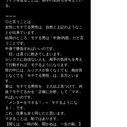
ラインを送ることは、相手の気持ちを考えてい
る。
ーーー
◎と言うことは…
女性にモテてる男性は、自然と上記のようなこ
とが出来ています。
結局のところ、モテる男は「中身/内面」だと言
うことです。
中身で勝負すればいいのです。
「顔」は直ぐに飽きてしまいます。
ルックスに自信ない人も、相手の気持ちを考え
て行動すれば、モテるようになります。
世の中には、ルックスが良くなくても、格好良
くなくても「モテてる男性」は、五万といま
す。
要は、モテてる男性を、２人以上見つけて、何
故？モテてるかを「正確に分析」して「マネ」
ればいいのです。
「メンターをマネる！」=「モテるようにな
る！」です。
これ、仕事も全く同じだと思います。
マネることは、恥ではあります。
【聞くは、一時の恥、聞かぬは、一生の恥。】