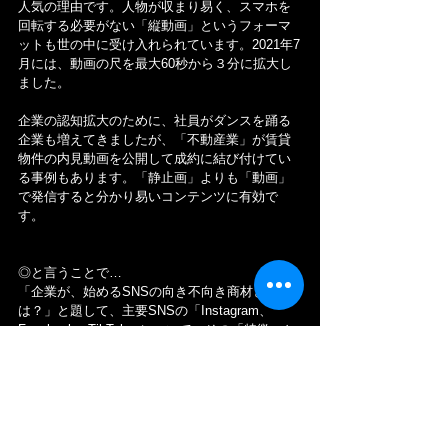
人気の理由です。人物が収まり易く、スマホを
回転する必要がない「縦動画」というフォーマ
ットも世の中に受け入れられています。2021年7
月には、動画の尺を最大60秒から３分に拡大し
ました。
企業の認知拡大のために、社員がダンスを踊る
企業も増えてきましたが、「不動産業」が賃貸
物件の内見動画を公開して成約に結び付けてい
る事例もあります。「静止画」よりも「動画」
で発信すると分かり易いコンテンツに有効で
す。
◎と言うことで…
「企業が、始めるSNSの向き不向き商材と
は？」と題して、主要SNSの「Instagram、
Facebook、TikTok」について、その「特徴」と
「新たな機能」をおおまかに紹介しました。
各社が、「自社の企業アカウント」に向いてい
る『商材』や『サービス』があるかを検証し、
運用するべきです。各SNSの活用法について
は、更に 深堀りする必要があると思います。