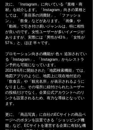
次に、「Instagram」に向いている『業種・商
材』を紹介します。「Instagram」向きの業種と
しては、「美容系の消費財」、「ファッショ
ン」、「飲食」などがあります。「画像」や
「動画」で引き付け易いジャンルは、特に相性
が良いのです。女性ユーザーが多いイメージが
ありますが、実際には「男性が43％」「女性が
57％」と、ほぼ 半々です。
プロモーション向きの機能が 色々 追加されてい
る「Instagram」。「Instagram」からレストラ
ン予約も可能になっています。
2021年6月に開始された「地図検索機能」では、
地図アプリのように、地図上に現在地付近の
「飲食店」や「観光名所」が表示されるように
なりました。その場所に紐付けられたユーザー
の投稿だけでなく、企業公式アカウントへのリ
ンクも設置されるため、有力な導線となってい
ます。
更に、「商品写真」に自社のECサイトの商品ペ
ージへのボタンを設置できる「ショッピング機
能」など、ECサイトを運営する企業に有効な機