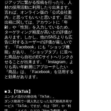
ジアップに繋がる投稿を行ったり、人
材の採用活動に利用したり出来ます。
言わば、オンライン版の「公式会社案
内」と思ってもいいと思います。広告
出稿に関しては、アカウントに「年
齢」や「性別」を入力しているため、
ターゲティング精度が高いとの評価が
あります。しかし、他のSNSよりも広
告に対するユーザーの評価が厳しいで
す。「Facebook」にも『ショップ機
能』があり、『ショップタブ』に並べ
た商品から自社のECサイトへリンクさ
せることが出来ます。「Instagram」よ
りも高い年齢層にアプローチしたい
『商品』は、「Facebook」を活用する
と効果があります。
■３.【TikTok】
エンタメ流行の発信地「TikTok」。
ダンス動画で一躍人気となった短尺動画共有サ
ービス「TikTok」ですが、今は「DIY」や「料
理」、「メイク」などの『How To動画』や、