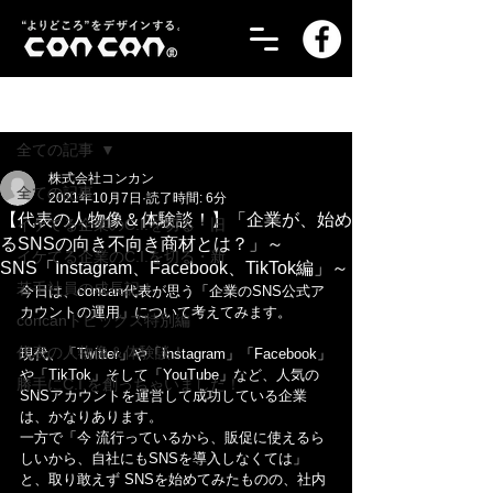
記事
全ての記事
株式会社コンカン
全ての記事
2021年10月7日
読了時間: 6分
【代表の人物像＆体験談！】「企業が、始め
イケてる企業のC.I.を切る・旧
るSNSの向き不向き商材とは？」～
イケてる企業のC.I.を切る・新
SNS「Instagram、Facebook、TikTok編」～
若手社員の成長記！
今日は、concan代表が思う「企業のSNS公式ア
カウントの運用」について考えてみます。
concanトピックス特別編
代表の人物像＆体験談！
現代、「Twitter」や「Instagram」「Facebook」
や「TikTok」そして「YouTube」など、人気の
勝手にC.I.を創っちゃいました！
SNSアカウントを運営して成功している企業
は、かなりあります。
一方で「今 流行っているから、販促に使えるら
しいから、自社にもSNSを導入しなくては」
と、取り敢えず SNSを始めてみたものの、社内