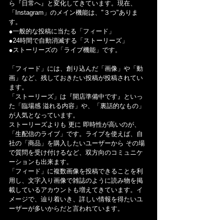
ら『日常へ』と変化してきています。現在、
「Instagram」のメイン機能は、"３つ"ありま
す。
●一般的な投稿に当たる「フィード」
●24時間で自動消滅する「ストーリーズ」
●ストーリーズの「ライブ機能」です。
「フィード」には、創り込んだ「画像」や「動
画」など、残しておきたい投稿が投稿されてい
ます。
「ストーリーズ」は『開店準備中です』といっ
た「臨場感 溢れる内容」や、「裏話的なもの」
が人気となっています。
ストーリーズよりも 更に 即時性が高いのが、
「生配信のライブ」です。ライブを使えば、自
社の「商品」を購入したいユーザーから その場
で質問を受け付けるなど、双方向のコミュニケ
ーションも出来ます。　
「フィード」に複数画像を投稿できることを利
用し、文字入り画像で雑誌のように読み物を掲
載しているアカウントも増えてきています。イ
メージで、辿り着いき、詳しい情報を得たいユ
ーザーが多いからだと言われています。