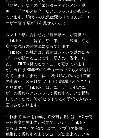
『お笑い』などの「エンターテインメント動
画」、「グルメ紹介」など、ジャンルが広がっ
ています。10代への人気は変わりませんが、ユ
ーザー層は 広がりを見せています。
スマホの形に合わせた『縦長動画』が特徴の
「TikTok」。「音楽」や「本」、「飲食」など 
様々な流行の発信源になっています。
「TikTok」の魅力は、最新コンテンツ以外にも 
ブームが起きることです。瑛人の「香水」な
ど、「TikTok発のヒット曲」が増えています
が、現在は 80年代のシティーポップも人気を呼
んでいます。また、偶々 映り込んでいた４年前
の小説が、３ヶ月で ７.５万部増刷されたことも
あります。「TikTok」は、ユーザーが他のユー
ザーの投稿をアレンジして投稿することで拡散
していくため、何が ヒットするか予想できない
面白さがあります。
これまで 動画を作成して公開するには、PCを使
った高度な技術力が必要でしたが、「TikTok」
ならば スマホで完結します。アプリで撮影し、
編集して投稿するまでスムーズに出来ることも