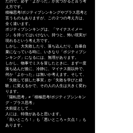
たので、必ず「よかった」が見つかると言う考
え方です。
積極思考/ポジティブシンキングやプラス思考と
言うものもありますが、この２つの考え方は、
全く違います。
ポジティブシンキングは、「マイナスイメー
ジ」を持ってはいけない。持つと、怖い現実が
現れるという考え方です。
しかし、大失敗したり、落ち込んだり、自暴自
棄になっている時に、いきなり「ポジティブシ
ンキング」になるには、無理があります。
しかし、物事でミスを冒したときに、まず一度
落ち込んだ後に、冷静に、マイナス面以外で、
何か「よかった」は無いか考えます。そして、
「失敗して損した事実」か「失敗を学びと経
験」に変えるかで、その人の人生は大きく変わ
ります。
「陽転思考」≠「積極思考/ポジティブシンキン
グ・プラス思考」
大前提として…
人には、特徴があると思います。
「良いところ！」も「悪いところ＝欠点！」も
あります。