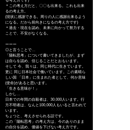
る考え方です)
＊この考え方だと、〇〇も出来る。これも出来
るの考え方。
(現状に感謝できる。周りの人に感謝出来るよう
になる。だから前向きになるの考え方です)
＊過去・現在を認め、未来に向かって努力する
ことで、不安がなくなる。
ーーー
◎と言うことで…
「陽転思考」について書いてきましたが、まず
は自らを認め、信じることだとおもいます。
そして 今、我々は、同じ時代に生きています。
更に 同じ日本社会で働いています。この素晴ら
しい国 「日本」に生まれた者として、何か意味
(使命)があると思います。
「生きる意味が！」
しかし…
日本での年間の自殺者は、30,000人います。行
方不明者は、なんと100,000人もいると言われて
います。
ちょつと、考えさせられる話です。
この「陽転思考」の考え方は、今のありのまま
の自分を認め、価値を下げない考え方です。