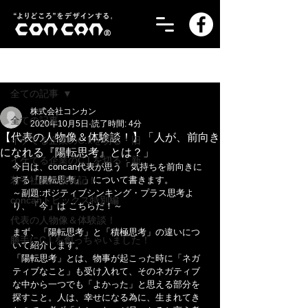
記事
全ての記事
株式会社コンカン
全ての記事
2020年10月5日
読了時間: 4分
【代表の人物像＆体験談！】「人が、前向き
イケてる企業のC.I.を切る・旧
になれる『陽転思考』とは？」
イケてる企業のC.I.を切る・新
今日は、concan代表が思う「気持ちを前向きに
若手社員の成長記！
する『陽転思考』」について書きます。
～副題:ポジティブシンキング・プラス思考よ
concanトピックス特別編
り、「今」は こちらだ！～
代表の人物像＆体験談！
まず、「陽転思考」と「積極思考」の違いにつ
勝手にC.I.を創っちゃいました！
いて紹介します。
「陽転思考」とは、物事が起こった時に「ネガ
ティブなこと」も受け入れて、そのネガティブ
な中から一つでも「よかった」と思える部分を
探すこと。人は、幸せになる為に、生まれてき