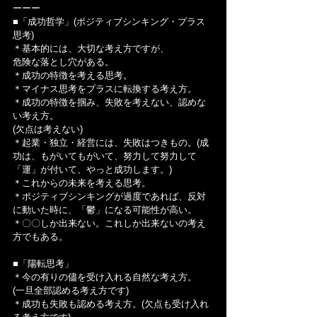
ーーー
■「成功哲学」(ポジティブシンキング・プラス
思考)
＊基本的には、大切な考え方ですが、
危険な落とし穴がある。
＊成功の特徴を考える思考。
＊マイナス思考をプラスに転換する考え方。
＊成功の特徴を掴み、失敗を考えない、認めな
い考え方。
(欠点は考えない)
＊起業・独立・経営には、失敗はつきもの。(成
功は、もがいてもがいて、努力して努力して
「運」が付いて、やっと成功します。)
＊これからの未来を考える思考。
＊ポジティブシンキングが過度であれば、反対
に動いた時に、「鬱」になる可能性が高い。
＊〇〇しか出来ない。これしか出来ないの考え
方でもある。
■「陽転思考」
＊今の有りの儘を受け入れる自然な考え方。
(一旦全部認める考え方です)
＊成功も失敗も認める考え方。(欠点も受け入れ