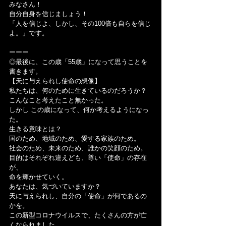
みなさん！
自分自身を信じましょう！
「人を信じよ、しかし、その100倍も自らを信じ
よ。」です。
ーーー
◎最後に、この歳「55歳」になって思うことを
書きます。
【天に与えられし使命の想像】
私たちは、何のために生きているのだろうか？
こんなこと考えたこと無かった。
しかし この歳になって、何か考えるようになっ
た。
生きる意味とは？
国のため、地域のため、愛する家族のため。
社会のため、未来のため、誰かの笑顔のため。
目的はそれぞれ違えども、尊い「使命」の存在
が、
命を輝かせていく。
あなたは、気づいていますか？
天に与えられし、自分の「使命」が何であるの
かを。
この新型コロナウイルスで、たくさんの方が亡
くなられました。