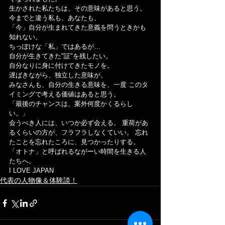
生かされた私たちは、その意味があると思う。
今までと違う私も、あなたも、
「今」自分が生まれてきた意義を問うときかも
知れない。
ちっぽけな「私」ではあるが…
自分が生きてきた"証"を残したい。
自分なりに身に付けてきたモノを。
遅ばきながら、独立した意味が。
みなさんも、自分の生きる意味を、一度 このタ
イミングで考える価値はあると思う。
「最後のチャンスは、案外何度かくるらし
い。」
会うべき人には、いつか必ず会える。 重荷があ
るくらいの方が、フラフラしなくていい。 忘れ
たことを忘れたころに、見つかったりする。
「オトナ」と呼ばれるながーい時間を生きる人
たちへ。
I LOVE JAPAN
代表の人物像＆体験談！