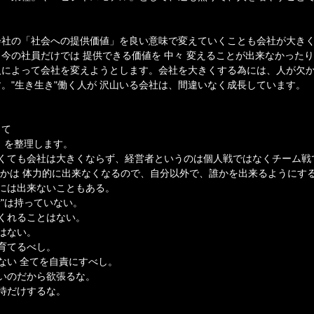
会社の「社会への提供価値」を良い意味で変えていくことも会社が大き
今の社員だけでは 提供できる価値を 中々 変えることが出来なかった
人によって会社を変えようとします。会社を大きくする為には、人が欠
。"生き生き"働く人が 沢山いる会社は、間違いなく成長しています。
して
」を整理します。
高くても会社は大きくならず、経営者というのは個人戦ではなくチーム戦
つかは 体力的に出来なくなるので、自分以外で、誰かを出来るようにす
には出来ないこともある。
量"は持っていない。
くれることはない。
はない。
育てるべし。
ない 全てを自責にすべし。
いのだから欲張るな。
待だけするな。