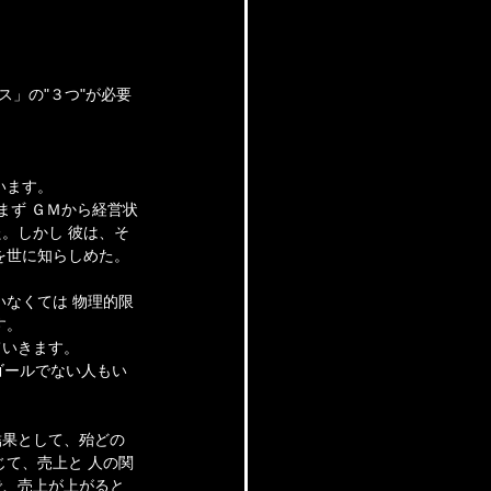
」の"３つ"が必要
。
います。
まず ＧＭから経営状
。しかし 彼は、そ
を世に知らしめた。
なくては 物理的限
す。
ていきます。
ゴールでない人もい
結果として、殆どの
て、売上と 人の関
で、売上が上がると