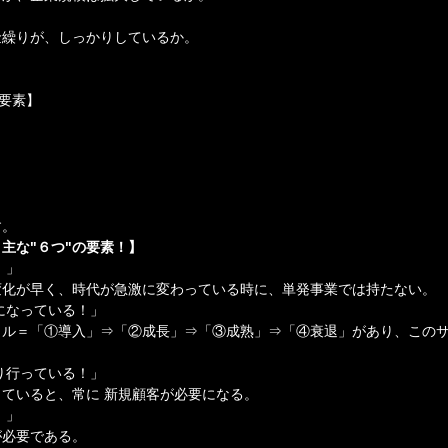
金繰りが、しっかりしているか。
の要素】
す。
主な"６つ"の要素！】
！」
変化が早く、時代が急激に変わっている時に、単発事業では持たない。
になっている！」
クル＝「①導入」⇒「②成長」⇒「③成熟」⇒「④衰退」があり、この
り行っている！」
ていると、常に 新規顧客が必要になる。
！」
が必要である。