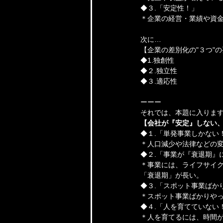
◆３.「安定性！」
＊企業の経営・業績や資
次に…
【企業の差別化の"３つ"
◆1.独創性
◆２.独立性
◆３.適応性
ーーー
それでは、本題に入りま
【会社が『安定』しない、
◆１.「単発事業しかない
＊人口減少や法律などの
◆２.「事業が『衰退期』
＊事業には、ライフサイ
「衰退期」が長い。
◆３.「スポット事業ばか
＊スポット事業ばかりやっ
◆４.「人を育てていない
＊人を育てるには、時間