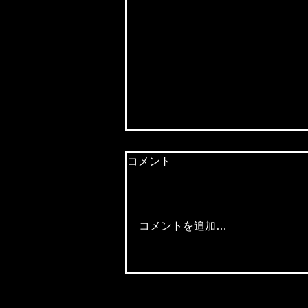
コメント
コメントを追加…
【代表の人物像＆体験談！】
「私のヒストリー！」～多く
の『挫折』と『失敗』。そし