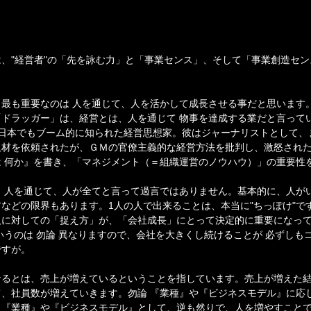
、"経営者"の「先を詠む力」と「事業センス」、そして「事業創造センス
最も重要なのは 人を通じて、人を活かして成長させる事だと思います
ドラッガー」は、経営とは、人を通じて 物事を達成する業だと言って
 日本でもブーム的に知られた経営思想家。彼はジャーナリストとして、
材を依頼されたが、ＧＭの官僚主義的な経営方法を批判し、激怒された
 何か』を書き、「マネジメント（＝組織運営のノウハウ）」の重要性
、人を通じて、人が全てと言って過言ではありません。基本的に、人がい
などの限界もあります。1人の人で出来ることは、本当に"ちっぽけ"で
人に対しての「捉え方」が、「会社成長」にとって決定的に重要になっ
いうのは 勿論 異なりますので、会社を大きくし続けることが 必ずしも
ですが。
なるとは、売上が増えているということを指しています。売上が増えた
、社員数が増えていきます。勿論 『業種』や『ビジネスモデル』に応じ
、『業種』や『ビジネスモデル』として、逆も然りで、人を増やすこと