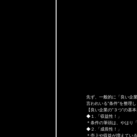
先ず、一般的に「良い企
言われいる"条件"を整理
【良い企業の"３つ"の基
◆１.「収益性！」
＊条件の筆頭は、やはり
◆２.「成長性！」
＊売上や収益が増えてい