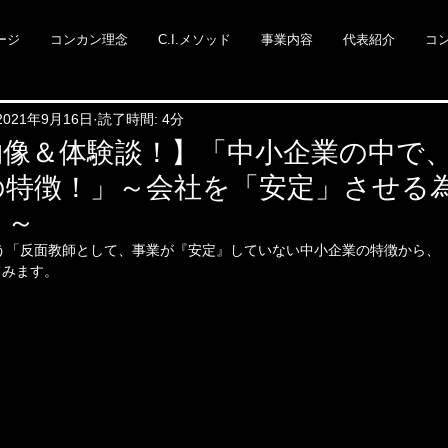
ージ
コンカン理念
C.I.メソッド
事業内容
代表紹介
コ
2021年9月16日
読了時間: 4分
物像＆体験談！】「中小企業の中で
の特徴！」～会社を「安定」させる
？～
が思う「反面教師として、事業が『安定』していない中小企業の特徴から、
てみます。