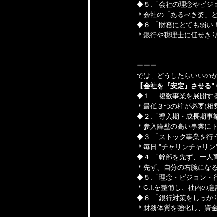
◆５.「会社の理念やビジ
＊会社の「あるべき姿」
◆６.「財務にとても弱い
＊銀行や税理士に任せきり
ーーー
では、どうしたらいいの
【会社を『安定』させる"
◆１.「複数事業を展開す
＊最低３つの柱が必要(相
◆２.「導入期・成長期事
＊参入障壁の高い事業に
◆３.「ストック事業を行
＊毎日 "チャリンチャリ
◆４.「幹部を先ず、一人
＊先ず、自分の右腕にな
◆５.「理念・ビジョン・
＊C.I.を整備し、社内の
◆６.「銀行対策をしっか
＊財務体質を強化し、資