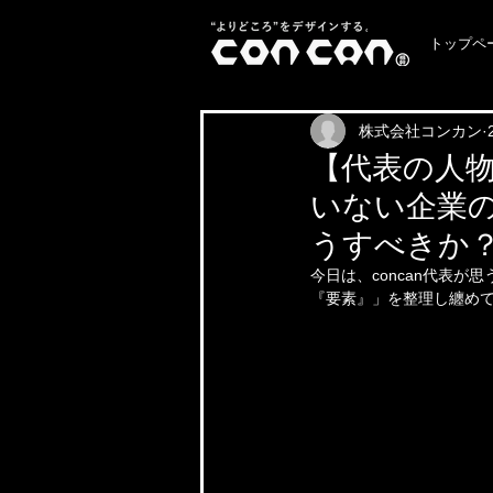
トップペ
株式会社コンカン
【代表の人
いない企業
うすべきか
今日は、concan代表
『要素』」を整理し纏め