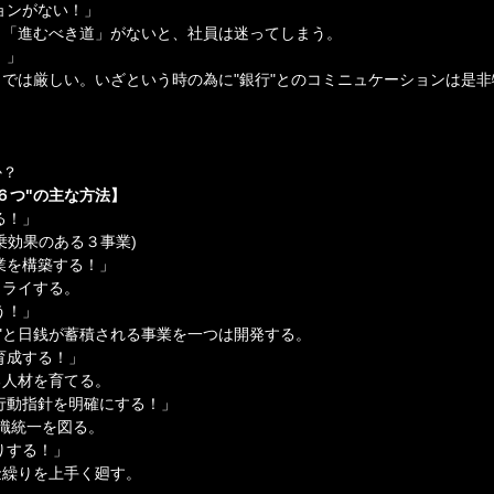
ョンがない！」
と「進むべき道」がないと、社員は迷ってしまう。
！」
では厳しい。いざという時の為に"銀行"とのコミニュケーションは是非
か？
６つ"の主な方法】
る！」
乗効果のある３事業)
業を構築する！」
トライする。
う！」
ン"と日銭が蓄積される事業を一つは開発する。
育成する！」
る人材を育てる。
行動指針を明確にする！」
意識統一を図る。
りする！」
金繰りを上手く廻す。