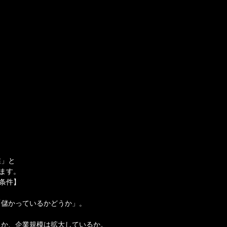
業」と
します。
本条件】
「儲かっているかどうか」。
るか、企業規模は拡大しているか。