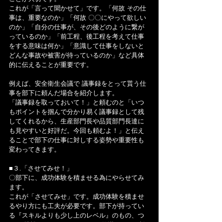
これが「言って聞かせて」です。「何故 その仕
事は、重要なのか」「何故 〇〇にやって欲しい
のか」「自分の仕事が、その後どのように繋が
っているのか」「前工程、後工程を考えて仕事
をする意味は何か」「意識して仕事をしないと 
どんな事故や被害が待っているのか」など具体
的に伝えることが重要です。
例えば、安全衛生会議で 議事録をとって貰う仕
事を部下に頼んだ場合を紹介します。
「議事録を取っておいて！」と頼むのと「いつ
もポイントを掴んで分かり易く議事録として残
してくれるから、生産部門長や品質部門長達に
も見やすいと好評だ。今回も頼むよ！」と伝え
ることで部下の仕事に対しする姿勢や重要性も
変わってきます。
■３.「させてみせ！」
〇部下に、成功体験を積ませる為にやらせてみ
ます。
これが「させてみせ」です。成功体験を積ませ
るやり方にも工夫が必要です。部下が持ってい
る『スキルよりも少し上のレベル』のもの、つ