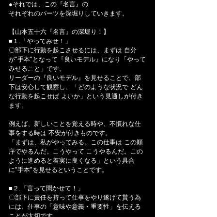
●それでは、この『名言』の
それぞれのパーツを深堀りしていきます。
【山本五十六『名言』の深堀り！】
■１.「やってみせ！」
〇部下に行動を起こさせるには、まずは 自分
が"手本"となって『良いモデル』になり「やって
みせること」です。
リーダーの『良いモデル』を見せることで、部
下は安心して観察し、「どのような状況で どん
な行動を起こせば よいか」という見通しが付き
ます。
例えば、新しいことを覚える時や、不慣れな仕
事をする時は 不安が付きものです。
「まずは、私がやってみる。この仕事は この順
序でやるんだ。こうやって こうやるんだ。この
ように進めると着実に良くなる」という具合
に"手本"を見せるということです。
■２.「言って聞かせて！」
〇部下に責任を持って仕事をやり遂げて貰う為
には、仕事の「意味や意義・重要性」を伝える
ことが大切です。