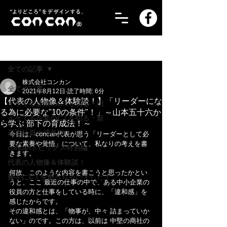
記事
全ての記事
株式会社コンカン
全ての記事
2021年8月12日
読了時間: 6分
【代表の人物像＆体験談！】「リーダーにな
イケてる企業のC.I.を切る・旧
る為に必要な"10の条件"！」～山本五十六か
イケてる企業のC.I.を切る・新
ら学ぶ 部下の育成法！～
若手社員の成長記！
今日は、concan代表が思う「リーダーとして必
要な素養や覚悟」について、私なりの考えを書
concanトピックス特別編
きます。
代表の人物像＆体験談！
何故、このような内容を書こうと思ったかとい
勝手にC.I.を創っちゃいました！
うと、ここ 最近の仕事の中で、ある中小企業の
役員の方と仕事をしている時に、「違和感」を
感じたからです。
その違和感とは、「物事が、中々 詰まっていか
ない」のです。この方は、以前は 中堅の商社の