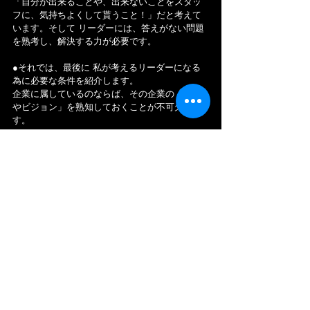
「自分が出来ることや、出来ないことをスタッ
フに、気持ちよくして貰うこと！」だと考えて
います。そして リーダーには、答えがない問題
を熟考し、解決する力が必要です。
●それでは、最後に 私が考えるリーダーになる
為に必要な条件を紹介します。
企業に属しているのならば、その企業の「理念
やビジョン」を熟知しておくことが不可欠で
す。
【リーダーに必要な"10の条件"！】
◆条件1.「自分自身を把握している人！」
◆条件２.「成長意欲が高い人！」
◆条件３.「必要なスキルを身に付けている
人！」
◆条件４.「数字に貪欲な人！」
◆条件５.「コミュニケーションが得意な人！」
◆条件６.「信賞必罰ができる人！」(飴と鞭)
◆条件７.「報・連・相が当たり前な人！」
◆条件８.「計画性・段取り上手な人！」
◆条件９.「上司に具申・提言できる人！」(イエ
スマンは駄目)
◆条件10.「決断できる人！」(逃げない人)