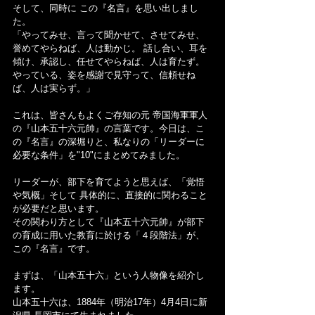
そして、同時に この『名言』を思い出しまし
た。
「やってみせ、言って聞かせて、させてみせ、
誉めてやらねば、人は動かじ。 話し合い、耳を
傾け、承認し、任せてやらねば、人は育たず。 
やっている、姿を感謝で見守って、信頼せね
ば、人は実らず。」
これは、皆さんもよくご存知の元 帝国海軍軍人
の『山本五十六元帥』の言葉です。今日は、こ
の『名言』の深堀りと、私なりの「リーダーに
必要な条件」を"10"にまとめてみました。
リーダーが、部下を育てようと思えば、「覚悟
や気概」そして 具体的に、直接的に関わること
が必要だと思います。
その関わり方として『山本五十六元帥』が部下
の育成に用いた教育に於ける「４段階法」が、
この『名言』です。
まずは、「山本五十六」という人物像を紹介し
ます。
山本五十六は、1884年（明治17年）4月4日に新