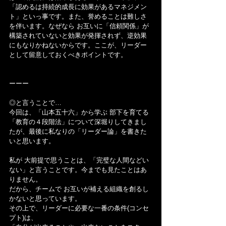
「認めるは持続的成長に効果があるマネジメン
ト」といっ事です。また、誉めることは難しさ
を伴います。なぜなら お互いに「信頼関係」が
構築されていないと効果が発揮されず、逆効果
にもなりかねないからです。ここが、リーダー
として留意しておくべきポイントです。
ーーー
◎と言うことで…
今回は、「山本五十六」から学ぶ 部下を育てる
「教育の４段階法」について深堀りしてきまし
たが、最後に私なりの「リーダー論」を書きた
いと思います。
私が 大前提で思うことは、「完璧な人間などい
ない」と言うことです。今までも見たことはあ
りません。
だから、チームで お互いが補える組織を創るし
かないと思っています。
その上で、リーダーに必要な一番の条件(コンセ
プト)は、