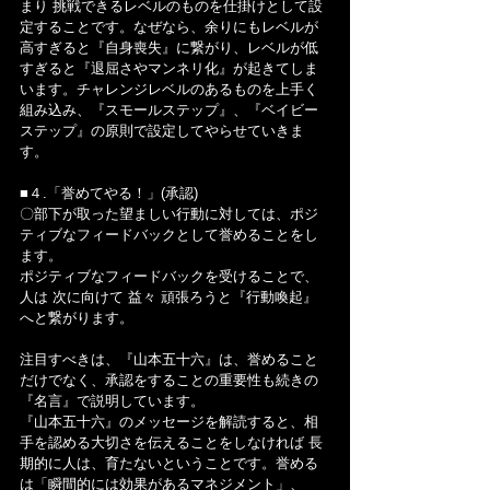
まり 挑戦できるレベルのものを仕掛けとして設
定することです。なぜなら、余りにもレベルが
高すぎると『自身喪失』に繋がり、レベルが低
すぎると『退屈さやマンネリ化』が起きてしま
います。チャレンジレベルのあるものを上手く
組み込み、『スモールステップ』、『ベイビー
ステップ』の原則で設定してやらせていきま
す。
■４.「誉めてやる！」(承認)
〇部下が取った望ましい行動に対しては、ポジ
ティブなフィードバックとして誉めることをし
ます。
ポジティブなフィードバックを受けることで、
人は 次に向けて 益々 頑張ろうと『行動喚起』
へと繋がります。
注目すべきは、『山本五十六』は、誉めること
だけでなく、承認をすることの重要性も続きの
『名言』で説明しています。
『山本五十六』のメッセージを解読すると、相
手を認める大切さを伝えることをしなければ 長
期的に人は、育たないということです。誉める
は「瞬間的には効果があるマネジメント」、