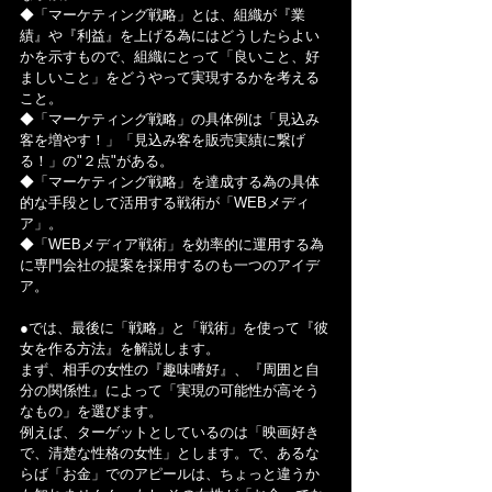
◆「マーケティング戦略」とは、組織が『業
績』や『利益』を上げる為にはどうしたらよい
かを示すもので、組織にとって「良いこと、好
ましいこと」をどうやって実現するかを考える
こと。
◆「マーケティング戦略」の具体例は「見込み
客を増やす！」「見込み客を販売実績に繋げ
る！」の"２点"がある。
◆「マーケティング戦略」を達成する為の具体
的な手段として活用する戦術が「WEBメディ
ア」。
◆「WEBメディア戦術」を効率的に運用する為
に専門会社の提案を採用するのも一つのアイデ
ア。
●では、最後に「戦略」と「戦術」を使って『彼
女を作る方法』を解説します。
まず、相手の女性の『趣味嗜好』、『周囲と自
分の関係性』によって「実現の可能性が高そう
なもの」を選びます。
例えば、ターゲットとしているのは「映画好き
で、清楚な性格の女性」とします。で、あるな
らば「お金」でのアピールは、ちょっと違うか