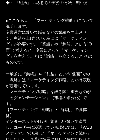
◆４.「戦法」：現場での実務の方法、戦い方
●ここからは、「マーケティング戦略」について
説明します。
企業運営に於いて販売などの業績を向上させ
て、利益を上げていく為には「マーケティン
グ」が必要です。『業績』や『利益』という"側
面"で考えると、企業にとって「マーケティン
グ」を考えることは「戦略」を立てること その
ものです。
一般的に『業績』や『利益』という"側面"での
「戦略」は「マーケティング戦略」という表現
が定着しています。
「マーケティング戦略」を練る際に重要なのが
「セグメンテーション」（市場の細分化）で
す。
【マーケティング『戦略』・『戦術』の具体
例】
インターネットやITが目覚ましい勢いで進展
し、ユーザーに浸透している現代では、『WEB
メディア』を活用した「マーケティング戦略」
なしにして、企業の進展は難しい時代になりま