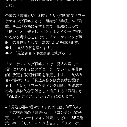
した。
企業の『業績』や『利益』という"側面"で「マー
ケティング戦略」とは、組織が『業績』や『利
益』を上げる為に示すもので、組織にとって
「良いこと、好ましいこと」をどうやって実現
するかを考えることです。「マーケティング戦
略」の具体例として、次の"２点"を挙げます。
◆１.「見込み客を増やす！」
◆２.「見込み客を販売実績に繋げる！」
「マーケティング戦略」では、見込み客（市
場）にどのようにアプローチしていくかを具体
的に決定する実行戦略を策定します。「見込み
客を増やす！」「見込み客を販売実績に繋げ
る！」という『マーケティング戦略』を達成す
る為の具体的な手段として活用する「戦術」が
『WEBメディア』ということになります。
●「見込み客を増やす！」ためには、WEBメデ
ィアの構造面の『最適化』、『コンテンツの充
実』、『スマートフォン対策』などの「SEO施
策」や、「リスティング広告」、「リターゲテ