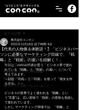
記事
全ての記事
株式会社コンカン
全ての記事
2021年12月16日
読了時間: 6分
【代表の人物像＆体験談！】「ビジネスパー
イケてる企業のC.I.を切る・旧
ソンに必要なマーケティング目線で、『戦
イケてる企業のC.I.を切る・新
略』と『戦術』の違いを紐解く！」
若手社員の成長記！
今日は、concan代表が思う「ビジネス界で使わ
れている『戦略』と『戦術』の違い」について
concanトピックス特別編
考えてみます。
代表の人物像＆体験談！
～副題:「戦略」と「戦術」を使って『彼女を作
る方法』！～
勝手にC.I.を創っちゃいました！
ビジネスの世界でよく使われる「戦略」とい
う"言葉"は、広い意味で「戦術」の意味も包括し
て使われています。
しかし マーケティング領域では、「戦略」と