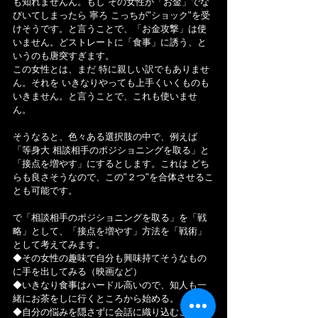
も知れませんん。もし その女性が「お金」でな
びいてしまったら 寧ろ こっちが"ショック"を受
けそうです。と言うことで、「お金攻撃」は使
いません。どストレートに「食事」に誘う、と
いうのも唐突すぎます。
この女性とは、まだ 特に親しい訳でもありませ
ん。それを いきなりやっても上手くいくものも
いきません。と言うことで、これも使いませ
ん。
そうなると、色々ある選択肢の中で、例えば
「等身大 相談相手のポジショニングを取る」と
「接点を増やす」にするとします。これは どち
らも良さそうなので、この"２つ"を合体させるこ
とも可能です。
で「相談相手のポジショニングを取る」を「戦
略」として、「接点を増やす」方法を「戦術」
として考えてみます。
◆その女性の趣味で自分も興味持てそうなもの
に手を出してみる（映画など）
◆いきなり食事はハードル高いので、知人も一
緒にお茶をしに行くところから始める。
◆自分の悩みを隠さずに会話に織り込むこと