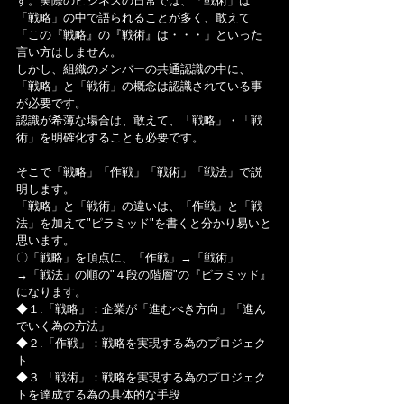
す。実際のビジネスの日常では、「戦術」は
「戦略」の中で語られることが多く、敢えて
「この『戦略』の『戦術』は・・・」といった
言い方はしません。
しかし、組織のメンバーの共通認識の中に、
「戦略」と「戦術」の概念は認識されている事
が必要です。
認識が希薄な場合は、敢えて、「戦略」・「戦
術」を明確化することも必要です。
そこで「戦略」「作戦」「戦術」「戦法」で説
明します。
「戦略」と「戦術」の違いは、「作戦」と「戦
法」を加えて"ピラミッド"を書くと分かり易いと
思います。
〇「戦略」を頂点に、「作戦」→「戦術」
→「戦法」の順の"４段の階層"の『ピラミッド』
になります。
◆１.「戦略」：企業が「進むべき方向」「進ん
でいく為の方法」
◆２.「作戦」：戦略を実現する為のプロジェク
ト
◆３.「戦術」：戦略を実現する為のプロジェク
トを達成する為の具体的な手段