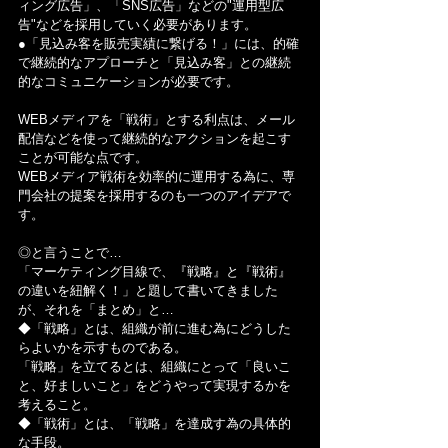
ィング広告」、「SNS広告」などの"運用型広
告"などを採用していく必要があります。
●「見込み客を販売実績に繋げる！」には、的確
で継続的なアプローチと「見込み客」との継続
的なコミュニケーションが必要です。
WEBメディアを「戦術」とする利点は、メール
配信などを使って継続的なアクションを起こす
ことが可能な点です。
WEBメディア戦術を効率的に運用する為に、専
門会社の提案を採用するのも一つのアイデアで
す。
◎と言うことで…
「マーケティング目線で、『戦略』と『戦術』
の違いを紐解く！」と題して書いてきました
が、それを「まとめ」と…
◆「戦略」とは、組織が前に進む為にどうした
らよいかを示すものである。
「戦略」を立てるとは、組織にとって「良いこ
と、好ましいこと」をどうやって実現するかを
考えること。
◆「戦術」とは、「戦略」を達成す為の具体的
な手段。