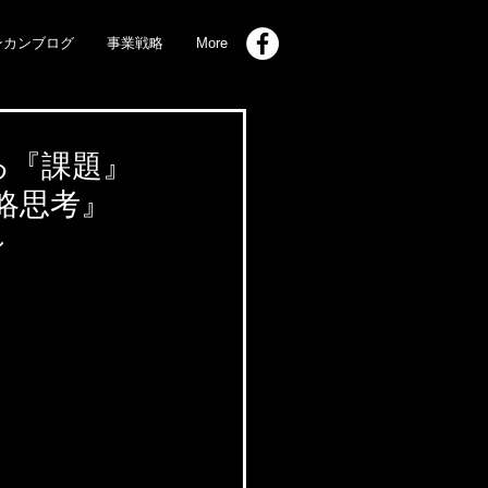
ンカンブログ
事業戦略
More
る『課題』
略思考』
～