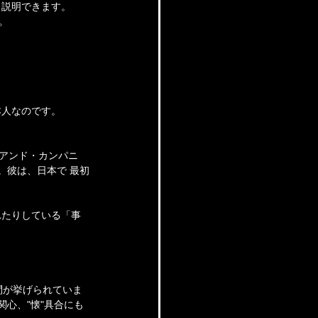
く説明できます。
。
本人なのです。
・アンド・カンパニ
。彼は、日本で 最初
れたりしている「事
問が挙げられていま
関心、"懐"具合にも