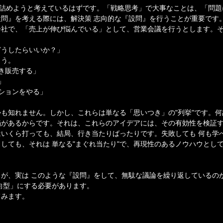
き詰めようと考えているはずです。「戦略思考」で大事なことは、「問
問』を考える際には、解決策 志向的な『設問』を行うことが重要です
会社で、「売上が伸び悩んでいる」として、営業会議を行うとします。
どうしたらいいか？」
ょう。
き販売する」
」
ションをやる」
も知れません。しかし、これらは単なる「思いつき」の"列挙"です。
陥があるからです。それは、これらのアイデアには、その有効性を検証
いくら打っても、結局、行き当たりばったりです。失敗しても 何も学
しても、それは 単なる"まぐれ当たり"で、再現性のあるノウハウとし
が、実は このような『設問』をして、無駄な議論を繰り返しているの
向型」にする必要があります。
てみます。