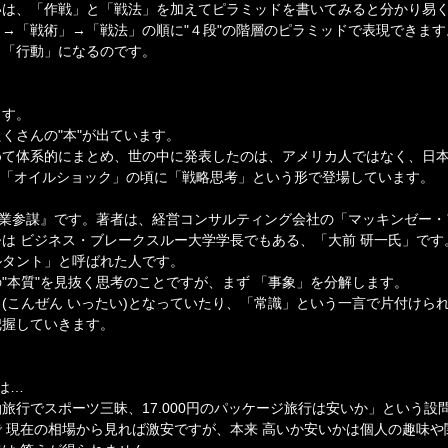
いは、「作戦」と「戦法」を加えてピラミッドを書いてみると分かり易
→「戦術」→「戦法」の順に"４段"の階層のピラミッドで表現できます
＝「行動」になるのです。
ます。
くさんの"本"が出ています。
めて体系的にまとめ、世の中に発表したのは、アメリカ人ではなく、日
年後半「オイルショック」の頃に「戦略思考」という形で登場しています。
企業参謀』です。著者は、経営コンサルティング会社の「マッキンゼー
は ビジネス・ブレークスルー大学学長でもある、「大前 研一氏」です
ルタント」と呼ばれた人です。
"本質"を見抜く思考のことですが、まず 「事象」を分解します。
(こんぜん いったい)となっていたり、「常識」という一言で片付けら
把握していきます。
は…
旅行でスポーツ三昧、17.000円のパッケージ旅行は安いか」という設
ので 現在の相場から見れば激安ですが、本来 高いか安いかは個人の趣味や