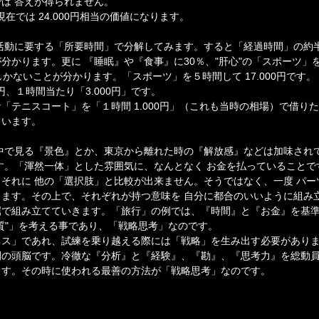
は 答えが得られません。
は、現在では 24.000円相当の価値になります。
活動に要する「所要時間」で分解してみます。すると「経過時間」の約
分かります。更に 『睡眠』や『食事』に30％、"肝心"の「スポーツ」
かないことが分かります。「スポーツ」を５時間して 17.000円です。『
0円、１時間当たり「3.000円」です。
「テニスコート」を「１時間 1.000円」（これも当時の相場）で借り
ています。
中で見る『景色』とか、東京から離れた時の『解放感』などは加味され
す。「渾然一体」とした雰囲気に、なんとなく お金を払っていることで
それに 他の「選択肢」と比較が出来ません。そうではなく、一度 パー
ます。その上で、それぞれが持つ意味を 自分に都合のいいように組み
屈で組み立てていきます。「旅行」の例では、『時間』と『お金』を基
質"」を考える事であり、「戦略思考」なのです。
ス」であれ、試練を乗り越える際には「戦略」を生み出す必要がありま
間の頭脳です。冷徹な『分析』と『経験』、『勘』、『思考力』を総動
ます。その時に使われる最善の方法が「戦略思考」なのです。