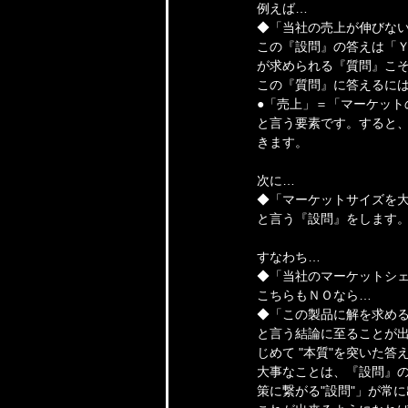
例えば…
◆「当社の売上が伸びな
この『設問』の答えは「
が求められる『質問』こそ
この『質問』に答えるには
●「売上」＝「マーケット
と言う要素です。すると
きます。
次に…
◆「マーケットサイズを
と言う『設問』をします
すなわち…
◆「当社のマーケットシ
こちらもＮＯなら…
◆「この製品に解を求め
と言う結論に至ることが
じめて "本質"を突いた
大事なことは、『設問』の
策に繋がる"設問"」が常