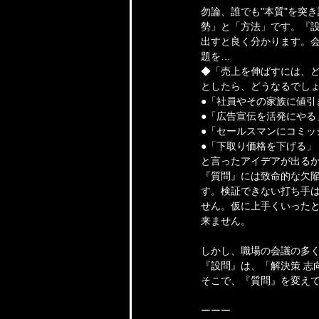
勿論、誰でも"本質"を突
勢」と「方法」です。『設
出すと良く分かります。
題を…
◆「売上を伸ばすには、
としたら、どうなるでし
●「社員やその家族に値引
●「広告宣伝を活発にやる
●「セールスマンにコミッ
●「下取り価格を下げる」
と言ったアイデアが出るか
『質問』には致命的な欠
す。検証できない打ち手は
せん。仮に上手くいったと
来ません。
しかし、職場の会議の多く
『設問』は、「解決策 志
そこで、『質問』を変え
ーーー