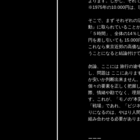
よります。しかし、それで
※1975年の10.000円
そこで、まず それぞれの
動』に取られていることが
「５時間」、全体の14％し
円を差し引いても 15.00
これなら東京近郊の高価な
うことになると結論付け
勿論、ここには 旅行の途
し、問題は ここにありま
か安いか判断出来ません。
個々の要素を正しく把握し
際、情緒や勘でなく、理
す。これが、「モノの"本
「戦場」であれ、「ビジネ
りになるのは、やはり人
組み合わせる必要があり
ーーー