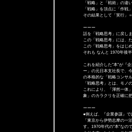
「戦略」と「戦術」の違
「戦略」を頂点に「作戦」
その結果として「実行」
ーーー
話を「戦略思考」に戻し
この「戦略思考」には、た
この「戦略思考」をはじ
それも なんと 1970
これを紹介した"本"が『
ー」の元日本支社長で、今
の本格的な「戦略コンサ
「戦略思考」とは、モノの
これにより、「渾然一体」
象」のカラクリを正確に
ーーー
●例えば、『企業参謀』で
「東京から伊勢志摩の一泊
す。1970年代の"本"な