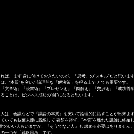
れば、まず 身に付けておきたいのが、「思考」の"スキル"だと思いま
は、"本質"を突いた論理的な「解決策」を得る上で とても重要です。
』『文章術』『読書術』『プレゼン術』『図解術』『交渉術』『成功哲
ることは、ビジネス成功の"鍵"になると思います。
る人は、会議などで『議論の本質』を突いて論理的に話すことが出来ま
ていても枝葉末節に脱線して 要領を得ず、"本質"を離れた議論に終始
頭"のいい人もいますが、『そうでない人』も 諦める必要はありません
その一つが「戦略思考」です。