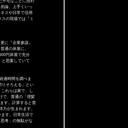
た不毛なことに惑わ
。勿論、上手くいっ
ジネスや日常で活用
ネスの現場では『ミ
。更に『企業参謀』
る普通の床屋に、
000円床屋で充分
」と思案していて
の経過時間を調べま
切りそろえる」とい
、これらは家で、し
けで、普通の「理髪
ります。計算すると普
説得力が生まれます。
います。日常生活で
「思考」の無駄がな