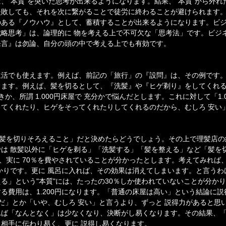
、"本質"を突いた思考が出来るようになります。結果、"本質"から外れ
失敗しても、それを次に繋がることで徒労に終わることが避けられます
のある『ノウハウ』として、蓄積することが出来るようになります。ビ
略思考」は、論理的に 物を考える上で不可欠な「思考法」です。ビジ
発言』は勿論、自分の頭の中で考える上でも有効です。
生活でも使えます。例えば、前記の「旅行」の『設問』は、その例です
きます。例えば、髪を切るとして、『洗髪』や『ヒゲ剃り』をしてくれ
べきか、所謂 1.000円床屋で 充分かで悩んだとします。これに対して「1.
てくれたり、ヒゲをそってくれたりしてくれるのだから、むしろ 安い
「髪を切りそろえること」だと決めたらどうでしょう。その上で理髪店
は 散髪以外に「ヒゲを剃る」「洗髪する」「髪を整える」など「髪を
に、実に 70％を費やされていることが分かったとします。考えてみれば
かりです。更に 風呂に入れば、その効果は消えてしまいます。と言うわ
る」という"本質"には、たったの30％しか使われていないことが分か
る費用は、1.200円になります。「普通の床屋は高い」という結論に
充分だ」とか「いや、むしろ 安い」と言うより、ずっと 説得力があると思
れば「なんとなく」は少なくなり、決断がし易くなります。その結果、
相手に伝わり易く、更に 説得し易くなります。