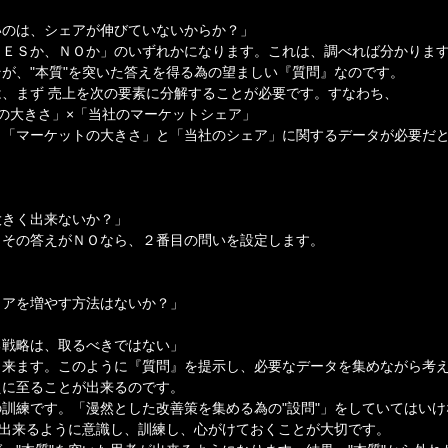
いのは、シェアが伸びていないからか？」
ＹＥＳか、ＮＯか」のいずれかになります。これは、調べれば分かりま
が、"本質"を突いた答えを得る為の望ましい『質問』なのです。
、まず 売上を次の要素に分解することが必要です。すなわち、
の大きさ」×「当社のマーケットシェア」
、「マーケットの大きさ」と「当社のシェア」に関するデータが必要だ
大きく出来ないか？」
。その答えがＮＯなら、２番目の問いを設定します。
ェアを増やす方法はないか？」
る戦略は、取るべきではない」
出来ます。このように『質問』を提示し、必要なデータを集めながら考
答えに至ることが出来るのです。
訓練です。「漫然とした改善策を集める為の"設問"」をしていてはい
に出来るように意識し、訓練し、心がけておくことが大切です。