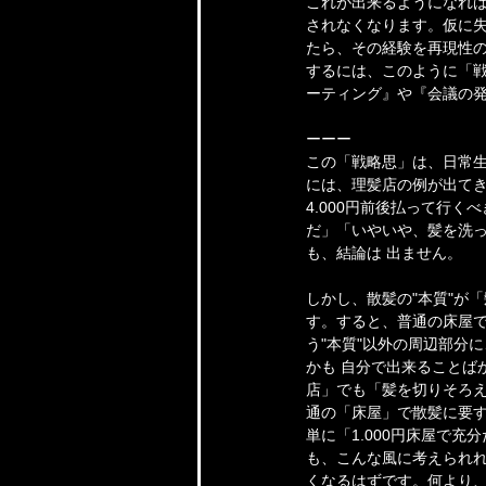
これが出来るようになれば
されなくなります。仮に
たら、その経験を再現性
するには、このように「戦
ーティング』や『会議の
ーーー
この「戦略思」は、日常
には、理髪店の例が出て
4.000円前後払って行く
だ」「いやいや、髪を洗っ
も、結論は 出ません。
しかし、散髪の"本質"が
す。すると、普通の床屋で
う"本質"以外の周辺部分
かも 自分で出来ることば
店」でも「髪を切りそろえ
通の「床屋」で散髪に要す
単に「1.000円床屋で
も、こんな風に考えられ
くなるはずです。何より、