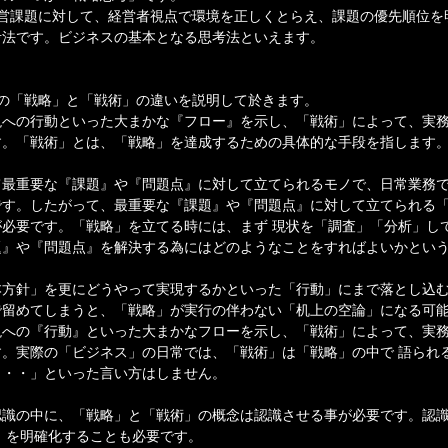
経営課題に対して、経営者視点で環境を正しくとらえ、課題の優先順位を
考法です。ビジネスの基本となる思考法といえます。
の「戦略」と「戦術」の違いを説明して於きます。
現への行動といった大まかな『フロー』を示し、「戦術」によって、実
す。「戦術」とは、「戦略」を達成するための具体的な手段を指します
て最重要な『課題』や『問題点』に対して立てられるモノで、日常業務
です。したがって、最重要な『課題』や『問題点』に対して立てられる
必要です。「戦略」を立てる時には、まず 現状を「調査」「分析」し
題』や『問題点』を解決する為にはどのようなことをすればよいかとい
本方針」を更にどうやって実現するかといった「行動」にまで落とし込
で留めてしまうと、「戦略」が実行の伴わない「机上の空論」になる可
現への『行動』といった大まかなフローを示し、「戦術」によって、実
。実際の「ビジネス」の日常では、「戦術」は「戦略」の中で 語られ
・・・」といった言い方はしません。
認識の中に、「戦略」と「戦術」の概念は認識させる事が必要です。認
」を明確化することも必要です。