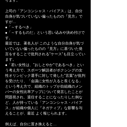
ります。
上司の「アンコンシャス・バイアス」は、自分
自身が気づいていない偏ったものの『見方』で
すが…
●「～するべき」
●「～するものだ」という思い込みや決め付けで
す。
最近では、著名人が このような自分自身が気づ
いていない偏ったものの『見方』に基づいた発
言をすることで批判される"ケース"も目立ってい
ます。
●「若い女性は、"おしとやか"であるべき」とい
う考え方で、スポーツ解説者がボクシングの女
性オリンピック選手に対して発した"言葉"が批判
を受けたり、「会議に女性が入ると長くなる」
という考え方で、組織のトップが自組織のメン
バーの女性比率アップについて発言したことが
問題視され、退任することになったりした例な
ど、人が持っている「アンコンシャス・バイア
ス」が組織や個人に『ネガティブ』な影響を与
えることが、最近 よく報じられます。
例えば、自分に置き換えると…