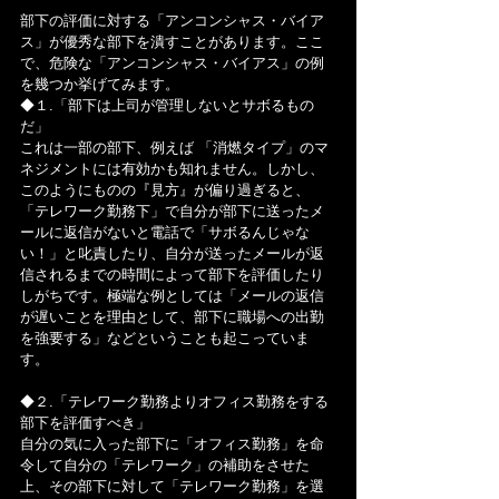
部下の評価に対する「アンコンシャス・バイア
ス」が優秀な部下を潰すことがあります。ここ
で、危険な「アンコンシャス・バイアス」の例
を幾つか挙げてみます。
◆１.「部下は上司が管理しないとサボるもの
だ」
これは一部の部下、例えば 「消燃タイプ」のマ
ネジメントには有効かも知れません。しかし、
このようにものの『見方』が偏り過ぎると、
「テレワーク勤務下」で自分が部下に送ったメ
ールに返信がないと電話で「サボるんじゃな
い！」と叱責したり、自分が送ったメールが返
信されるまでの時間によって部下を評価したり
しがちです。極端な例としては「メールの返信
が遅いことを理由として、部下に職場への出勤
を強要する」などということも起こっていま
す。
◆２.「テレワーク勤務よりオフィス勤務をする
部下を評価すべき」
自分の気に入った部下に「オフィス勤務」を命
令して自分の「テレワーク」の補助をさせた
上、その部下に対して「テレワーク勤務」を選