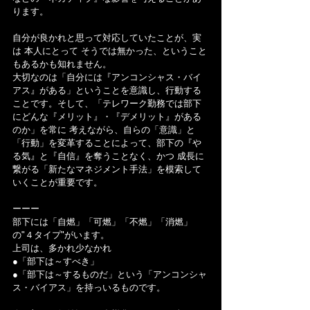
ります。
自分が良かれと思って対応していたことが、実
は 本人にとって そうでは無かった、ということ
もあるかも知れません。
大切なのは「自分には『アンコンシャス・バイ
アス』がある」ということを意識し、行動する
ことです。そして、「テレワーク勤務では部下
にどんな『メリット』・『デメリット』がある
のか」を常に 考えながら、自らの「意識」と
「行動」を変革することによって、部下の『や
る気』と『自信』を奪うことなく、かつ 成長に
繋がる「新たなマネジメント手法」を模索して
いくことが重要です。
ーーー
部下には「自燃」「可燃」「不燃」「消燃」
の"４タイプ"がいます。
上司は、多かれ少なかれ
●「部下は～すべき」
●「部下は～するものだ」という「アンコンシャ
ス・バイアス」を持っいるものです。