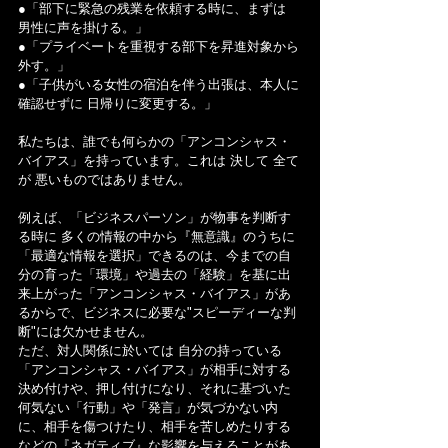
●「部下に緊急の残業を依頼する時に、まずは 
男性に声を掛ける。」
●「プライベートを重視する部下を昇進対象から
外す。」
●「子供がいる女性の宿泊を伴う出張は、本人に
確認せずに 日帰りに変更する。」
私たちは、誰でも何らかの「アンコンシャス・
バイアス」を持っています。これは 決して 全て
が 悪いものではありません。
例えば、「ビジネスパーソン」が物事を判断す
る時に 多くの情報の中から『無意識』のうちに
「最適な情報を選択」できるのは、今までの自
分の育った「環境」や過去の「経験」を基に出
来上がった「アンコンシャス・バイアス」があ
るからで、ビジネスに必要な"スピーディーな判
断"には欠かせません。
ただ、対人関係に於いては 自分の持っている
「アンコンシャス・バイアス」が相手に対する
決め付けや、押し付けになり、それに基づいた
何気ない「行動」や「発言」が気づかない内
に、相手を傷つけたり、相手を苦しめたりする
などの『ネガティブ』な影響を与えることがあ