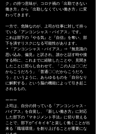
ク」の持つ意味が、コロナ禍の「出勤できない
働き方」から「出勤しなくていい働き方」に変
わってきます。
一方で、危険なのが、上司が仕事に対して持っ
ている「アンコンシャス・バイアス」です。
これは部下の『やる気』と『自信』を奪い、部
下を潰すリスクになる可能性があります。
＊「アンコンシャス・バイアス」⇒『無意識の
思い込み、偏見』と訳され、誰かと話す時や接
する時に、これまでに経験したことや、見聞き
したことに照らし合わせて、「この人は〇〇だ
からこうだろう」「普通〇〇だからこうだろ
う」というように、あらゆるものを「自分なり
に解釈する」という脳の機能によって引き起こ
されるもの。
ーーー
上司は、自分の持っている「アンコンシャス・
バイアス」を自覚し、『新しい働き方』に対応
した部下の『マネジメント手法』に切り替える
ことで、部下が"イキイキ"と楽しく働くことが出
来る「職場環境」を創り上げることが重要にな