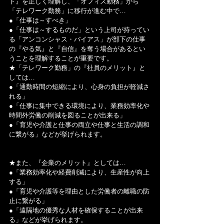
ト』を正しく理解し、「オフィス勤務」から
「テレワーク勤務」に移行が進む中で…
●「仕事は～すべき」
●「仕事は～するものだ」という上司が持ってい
る「アンコンシャス・バイアス」が部下の仕事
の『やる気』と『自信』を奪う場合があるとい
うことを理解することが重要です。
★「テレワーク勤務」の『社員のメリット』と
しては…
●「通勤時間の短縮により、心身の負担が軽減さ
れる」
●「仕事に集中できる環境により、業務効率化や
時間外労働の削減を図ることが出来る」
●「育児や介護と仕事の両立や仕事と生活の調和
に繋がる」などが挙げられます。
★また、『企業のメリット』としては…
●「業務効率化や経費削減により、生産性が向上
する」
●「育児や介護等を理由とした労働者の離職の防
止に繋がる」
●「遠隔地の優秀な人材を確保することが出来
る」などが挙げられます。