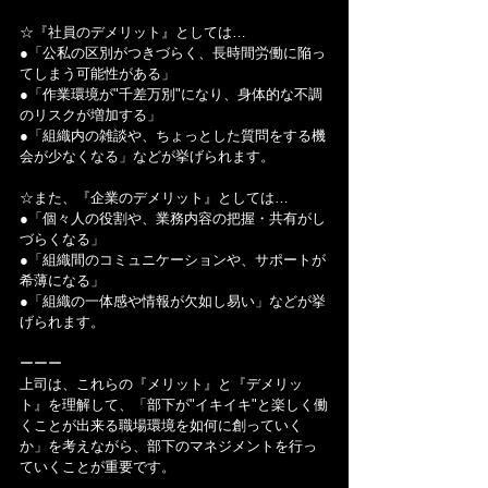
☆『社員のデメリット』としては…
●「公私の区別がつきづらく、長時間労働に陥っ
てしまう可能性がある」
●「作業環境が"千差万別"になり、身体的な不調
のリスクが増加する」
●「組織内の雑談や、ちょっとした質問をする機
会が少なくなる」などが挙げられます。
☆また、『企業のデメリット』としては…
●「個々人の役割や、業務内容の把握・共有がし
づらくなる」
●「組織間のコミュニケーションや、サポートが
希薄になる」
●「組織の一体感や情報が欠如し易い」などが挙
げられます。
ーーー
上司は、これらの『メリット』と『デメリッ
ト』を理解して、「部下が"イキイキ"と楽しく働
くことが出来る職場環境を如何に創っていく
か」を考えながら、部下のマネジメントを行っ
ていくことが重要です。