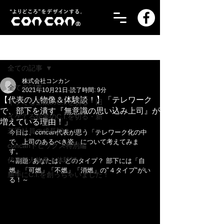
記事
全ての記事
株式会社コンカン
全ての記事
2021年10月21日
読了時間: 9分
【代表の人物像＆体験談！】「テレワーク
イケてる企業のC.I.を切る・旧
で、部下を潰す『無意識の思い込み上司』が
イケてる企業のC.I.を切る・新
増えている理由！」
若手社員の成長記！
今日は、concan代表が思う「テレワーク化の中
で、上司のあるべき姿」について考えてみま
concanトピックス特別編
す。
代表の人物像＆体験談！
～副題: あなたは、どのタイプ？ 部下には「自
燃」「可燃」「不燃」「消燃」の"４タイプ"がい
勝手にC.I.を創っちゃいました！
る！～