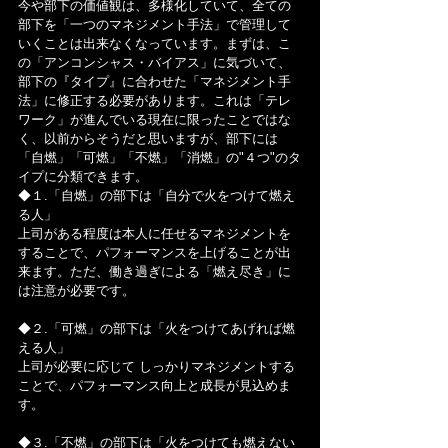
今や部下の価値観は、多様化していて、全ての
部下を「一つのマネジメント手法」で管理して
いくことは出来なくなっています。まずは、こ
の「アンコンシャス・バイアス」に気づいて、
部下の『タイプ』に合わせた「マネジメント手
法」に修正する必要があります。これは「テレ
ワーク」が進んでいる現在に限ったことではな
く、以前からそうだと思いますが、部下には
「自燃」「可燃」「不燃」「消燃」の"４つ"のタ
イプに分類できます。
◆１.「自燃」の部下は「自分で火をつけて燃え
る人」
上司がある程度は本人に任せるマネジメントを
することで、パフォーマンスを上げることが出
来ます。ただ、働き過ぎによる「燃え尽き」に
は注意が必要です。
◆２.「可燃」の部下は「火をつけてあげれば燃
える人」
上司が必要に応じて しっかりマネジメントする
ことで、パフォーマンス向上と成長が見込めま
す。
◆３.「不燃」の部下は「火をつけても燃えない