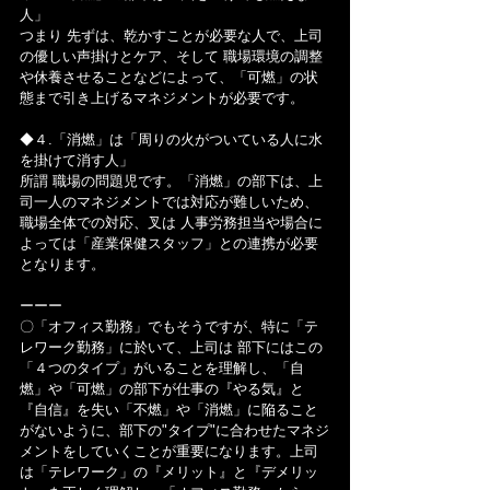
人」
つまり 先ずは、乾かすことが必要な人で、上司
の優しい声掛けとケア、そして 職場環境の調整
や休養させることなどによって、「可燃」の状
態まで引き上げるマネジメントが必要です。
◆４.「消燃」は「周りの火がついている人に水
を掛けて消す人」
所謂 職場の問題児です。「消燃」の部下は、上
司一人のマネジメントでは対応が難しいため、
職場全体での対応、叉は 人事労務担当や場合に
よっては「産業保健スタッフ」との連携が必要
となります。
ーーー
〇「オフィス勤務」でもそうですが、特に「テ
レワーク勤務」に於いて、上司は 部下にはこの
「４つのタイプ」がいることを理解し、「自
燃」や「可燃」の部下が仕事の『やる気』と
『自信』を失い「不燃」や「消燃」に陥ること
がないように、部下の"タイプ"に合わせたマネジ
メントをしていくことが重要になります。上司
は「テレワーク」の『メリット』と『デメリッ