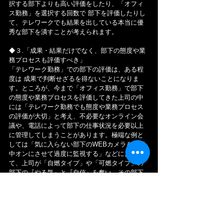
択する部下よりも高い評価をしたり、「オフィ
ス勤務」を選択する回数で 部下を評価したりし
て、テレワークでも結果を出している本当に優
秀な部下を潰すことが考えられます。
◆３.「成果・結果だけでなく、部下の態度や業
務プロセスも評価すべき」
「テレワーク勤務」での部下の評価は、ある程
度は 成果で判断せざるを得ないことになりま
す。ところが、今まで「オフィス勤務」で部下
の態度や業務プロセスを評価してきた上司の中
には「テレワーク勤務でも態度や業務プロセス
の評価が大切」と考え、不必要なオンライン会
議や、電話によって部下の仕事状況を必要以上
に管理してしまうことがあります。極端な例と
しては「気に入らない部下のWEBカメラを一日
中オンにさせて過度に監視する」などによっ
て、上司が「自燃タイプ」や「可燃タイプ」の
部下の『やる気』と『自信』を奪い、その部下
を潰して「不燃タイプ」や「消燃タイプ」に追
い込むことがあります。
今後、企業としては評価対象となる『意欲』や
『勤務態度面』と『行動面』の「具体的な項