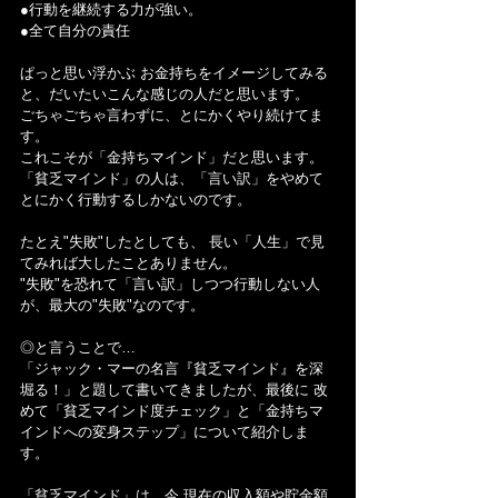
●行動を継続する力が強い。
●全て自分の責任
ぱっと思い浮かぶ お金持ちをイメージしてみる
と、だいたいこんな感じの人だと思います。
ごちゃごちゃ言わずに、とにかくやり続けてま
す。
これこそが「金持ちマインド」だと思います。
「貧乏マインド」の人は、「言い訳」をやめて
とにかく行動するしかないのです。
たとえ"失敗"したとしても、 長い「人生」で見
てみれば大したことありません。
"失敗"を恐れて「言い訳」しつつ行動しない人
が、最大の"失敗"なのです。
◎と言うことで…
「ジャック・マーの名言『貧乏マインド』を深
堀る！」と題して書いてきましたが、最後に 改
めて「貧乏マインド度チェック」と「金持ちマ
インドへの変身ステップ」について紹介しま
す。
「貧乏マインド」は、今 現在の収入額や貯金額