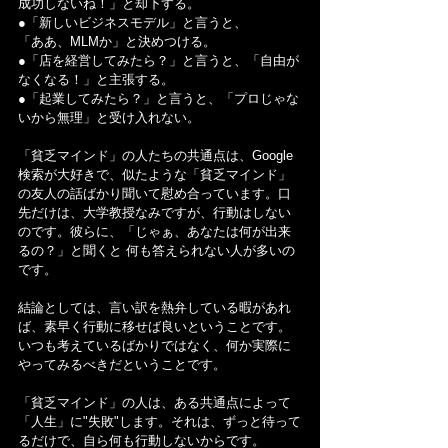
成功しないね！」と却下する。
●「新しいビジネスモデル」と言うと、
「ああ、MLMか」と決めつける。
●「店を経営してみたら？」と言うと、「自由が
なくなる！」と主張する。
●「起業してみたら？」と言うと、「プロじゃな
いから無理」と受け入れない。
「貧乏マインド」の人たちの共通点は、Google
検索が大好きで、似たような「貧乏マインド」
の友人の話ばかり聞いて慰め合っています。口
先だけは、大学教授なみですが、行動はしない
のです。彼らに、「じゃぁ、あなたは何が出来
るの？」と聞くと 何も答えられない人が多いの
です。
結論としては、言い訳を熱弁している暇があれ
ば、素早く行動に移せば良いということです。
いつも考えているばかりではなく、何か実際に
やってみるべきだということです。
「貧乏マインド」の人は、ある共通点によって
「人生」に"失敗"します。それは、ずっと待って
るだけで、自ら何も行動しないからです。