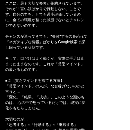
ここに、最も大切な要素が集約されています。
それが「言い訳ばかりで行動しない」ことで
す。自分の力を、とても過小評価しているの
に、全ての環境が整った状態でないとチャレン
ジできないのです。
チャンスが巡ってきても、"失敗"するのを恐れて
『ネガティブな情報』ばかりをGoogle検索で探
し回っている状態です。
そして、口だけはよく動くが、実際に手足は止
まったままなのです。これが「貧乏マインド」
の最たるものです。
■２【貧乏マインドを捨てる方法】
「貧乏マインド」の人が、なぜ稼げないのかと
言うと…
「変化」「結果」「成功」。このような類のも
のは、 心の中で思っているだけでは、現実に変
化をもたらしません。
大切なのが…
「思考する」×「行動する」×「継続する」