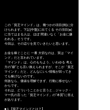
この「貧乏マインド」は、幾つかの項目(例)に分
けられます。下記(中盤)に出てくる その項目(●)
に当てはまる人は、ほぼ 間違いなく「お金に嫌
われる」そうです。
今回は、その辺りを見ていきたいと思います。
お金を稼ぐことに 一番 大切なのは、実は「マイ
ンド」だと言われています。
「マインド」は、心のもちよう、いわゆる 考え
方の"癖"とも言い換えられますが、そこが「貧乏
マインド」だと、どんなにいい情報が回ってき
ても稼げないのです。
何故なら、価値を理解できず、行動に移せない
からです。
それは、どういうことかと言うと…ジャック・
マー氏の言った「貧乏マインド」の"本質"に答え
があります。
■１【貧乏マインドとは？】