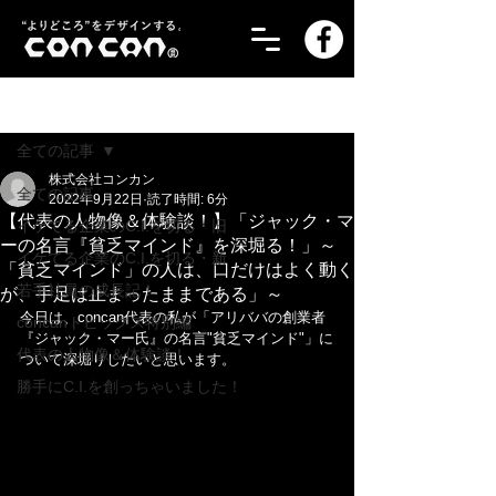
記事
全ての記事
株式会社コンカン
全ての記事
2022年9月22日
読了時間: 6分
【代表の人物像＆体験談！】「ジャック・マ
イケてる企業のC.I.を切る・旧
ーの名言『貧乏マインド』を深堀る！」～
イケてる企業のC.I.を切る・新
「貧乏マインド」の人は、口だけはよく動く
若手社員の成長記！
が、手足は止まったままである」～
今日は、concan代表の私が「アリババの創業者
concanトピックス特別編
『ジャック・マー氏』の名言"貧乏マインド"」に
代表の人物像＆体験談！
ついて深堀りしたいと思います。
勝手にC.I.を創っちゃいました！