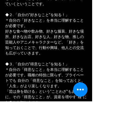
ていくということです。
◆２.「自分の"好きなこと"を知る！」
＊自分の「好きなこと」を本当に理解すること
が必要です。
好きな食べ物や飲み物、好きな服装、好きな場
所、好きなお店、好きな人、好きな物、推しの
芸能人やアニメキャラクターなど。「好き」を
知っておくことで、行動や興味、他人との交流
も広がっていきます。
◆３.「自分の"得意なこと"を知る！」
＊自分の「得意なこと」を本当に理解すること
が必要です。職種の特技に限らず、プライベー
トでも 自分の「得意なこと」を知っておくと、
「人生」がより楽しくなります。
「芸は身を助ける」という"ことわざ"もあるよう
に、その「得意なこと」が、資産を増やす"糧"に
なるかも知れません。
◆１～３を行うことで、今 既にある幸福感や満
足感を実感できる効果があります。