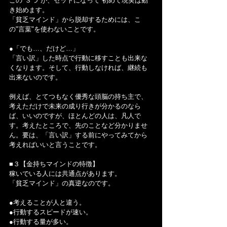
この"３つ"が、セットになって 初めて現実は動
き始めます。
「貧乏マインド」から脱却するためには、こ
の"言葉"を使わないことです。
●「でも…、だけど…」
「言い訳」した時点で行動に移すことも出来な
くなります。そして、行動しなければ、継続も
出来ないのです。
例えば、とてつもなく優秀な頭脳の持ち主で、
考えただけで未来の成り行きが分かるのなら
ば、いいのですが、ほとんどの人は、凡人で
す。考えたところで、先のことなど分かりませ
ん。要は、「言い訳」する前にやってみてから
考えればいいと言うことです。
■３【金持ちマインドの特徴】
稼いでいる人には共通点があります。
「貧乏マインド」の真逆なのです。
●考えることが人と違う。
●行動するスピードが速い。
●行動する量が多い。