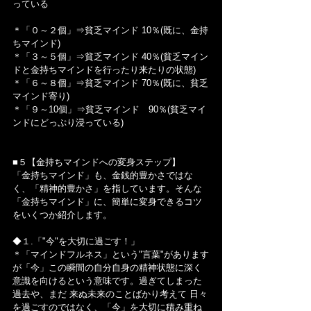
っている
＊「０～２個」⇒貧乏マインド 10％(既に、金持
ちマインド)
＊「３～５個」⇒貧乏マインド 40％(貧乏マイン
ドと金持ちマインドを行ったり来たりの状態)
＊「６～８個」⇒貧乏マインド 70％(既に、貧乏
マインド寄り)
＊「９～10個」⇒貧乏マインド　90％(貧乏マイ
ンドにどっぷり浸っている)
■５【金持ちマインドへの変身ステップ】
「金持ちマインド」も、金銭的豊かさではな
く、「精神的豊かさ」を指しています。そんな
「金持ちマインド」に、簡単に変身できるコツ
をいくつか紹介します。
◆１.「"今"を大切に過ごす！」
＊「マインドフルネス」という"言葉"があります
が「今」この瞬間の自分自身の精神状態に深く
意識を向けるという意味です。過ぎてしまった
過去や、まだ 来ぬ未来のことばかり考えて 日々
を過ごすのではなく、「今」を大切に積み重ね