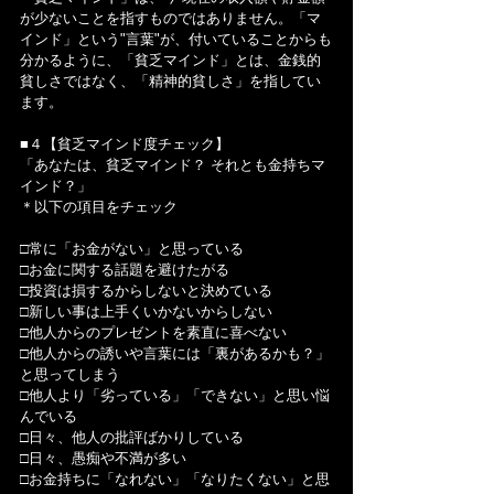
が少ないことを指すものではありません。「マ
インド」という"言葉"が、付いていることからも
分かるように、「貧乏マインド」とは、金銭的
貧しさではなく、「精神的貧しさ」を指してい
ます。
■４【貧乏マインド度チェック】
「あなたは、貧乏マインド？ それとも金持ちマ
インド？」
＊以下の項目をチェック
□常に「お金がない」と思っている
□お金に関する話題を避けたがる
□投資は損するからしないと決めている
□新しい事は上手くいかないからしない
□他人からのプレゼントを素直に喜べない
□他人からの誘いや言葉には「裏があるかも？」
と思ってしまう
□他人より「劣っている」「できない」と思い悩
んでいる
□日々、他人の批評ばかりしている
□日々、愚痴や不満が多い
□お金持ちに「なれない」「なりたくない」と思