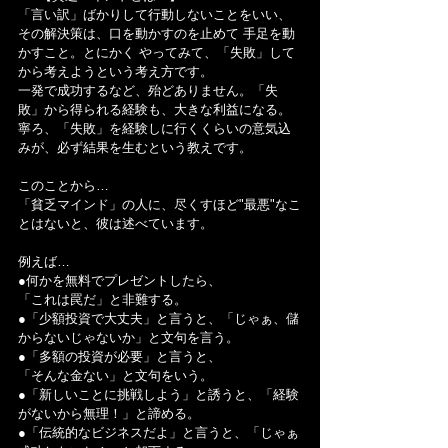
「言い訳」ばかりして行動しないことをいい、
その解決策は、口を動かすのを止めて 手足を動
かすこと。とにかく やってみて、「失敗」して
から考えようという考え方です。
一発で成功するなど、殆どありません。「失
敗」から得られる経験も、大きな利益になる。
寧ろ、「失敗」を経験しに行くくらいの意気込
みが、必ず結果を生むという教えです。
このことから…
「貧乏マインド」の人に、尽くすほど"最悪"なこ
とはないと、彼は述べています。
例えば…
●何かを無料でプレゼントしたら、
「これは罠だ」と非難する。
●「少額投資で大丈夫」と言うと、「じゃぁ、儲
からないじゃないか」と文句を言う。
●「多額の投資が必要」と言うと、
「そんな金ない」と文句をいう。
●「新しいことに挑戦しよう」と誘うと、「経験
がないから無理！」と諦める。
●「伝統的なビジネスだよ」と言うと、「じゃぁ