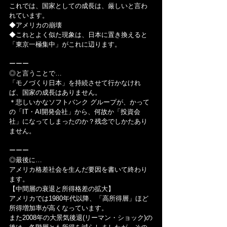
これでは、国家としての成長は、厳しいと言わ
れています。
◆アメリカの崩壊
◆これとよく似た現象は、日本に置き換えると
「東京一極集中」がこれに辺ります。
ーーー
◎と言うことで…
「モノづくり日本」を持続させて行かなけれ
ば、国家の成長はありません。
＊悲しいかなソフトバンク グループが、かって
の「IT・AI開発会社」から、何故か「投資会
社」になってしまったのか？残念でしかたあり
ません。
ーーー
◎最後に…
アメリカ格差社会を生んだ要因を書いて終わり
ます。
【中間層の衰退と所得格差の拡大】
アメリカでは1980年代以降、「高所得層」ほど
所得増加率が高くなっています。
また2008年の大景気後退(リーマン・ショック)の