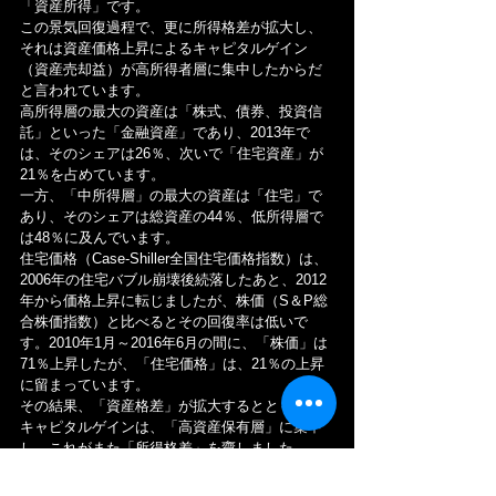
「資産所得」です。
この景気回復過程で、更に所得格差が拡大し、
それは資産価格上昇によるキャピタルゲイン
（資産売却益）が高所得者層に集中したからだ
と言われています。
高所得層の最大の資産は「株式、債券、投資信
託」といった「金融資産」であり、2013年で
は、そのシェアは26％、次いで「住宅資産」が
21％を占めています。
一方、「中所得層」の最大の資産は「住宅」で
あり、そのシェアは総資産の44％、低所得層で
は48％に及んでいます。
住宅価格（Case-Shiller全国住宅価格指数）は、
2006年の住宅バブル崩壊後続落したあと、2012
年から価格上昇に転じましたが、株価（S＆P総
合株価指数）と比べるとその回復率は低いで
す。2010年1月～2016年6月の間に、「株価」は
71％上昇したが、「住宅価格」は、21％の上昇
に留まっています。
その結果、「資産格差」が拡大するとともに、
キャピタルゲインは、「高資産保有層」に集中
し、これがまた「所得格差」を齎しました。
代表の人物像＆体験談！