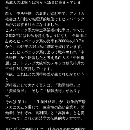
系成人の比率も12％から15％に高まっていま
す。
白人「中所得層」の衰退が進む中で、アメリカ
社会は人口比でも経済的地位でもヒスパニック
系が台頭する社会になりました。
ヒスパニック系の学士卒業者の比率は、すでに
２012年には10％を超えるようになり、全雇用に
占めるヒスパニック系の比率も2000年の10.7％
から、2014年の14.3％に増加を続けています。
ここにヒスパニック系によって職を奪われ「中
所得層」から転落したと考える白人の「中所得
層」は、トランプ大統領のメキシコ移民排斥の
主張に対し支持しています。
何故、これほどの所得格差が生まれたかという
と…
所得源として大きく言えば、「勤労所得」と
「資産所得」、そして「移転所得」がありま
す。
それは 第１に、「生産性格差」が、競争的市場
メカニズムを通じて、生産性の高い企業と、労
働者にそれぞれ「高利潤」と「高賃金」とを齎
すからで、これが経済学の伝統的考え方です。
更に 第２の要因として、独占やその他の要因で