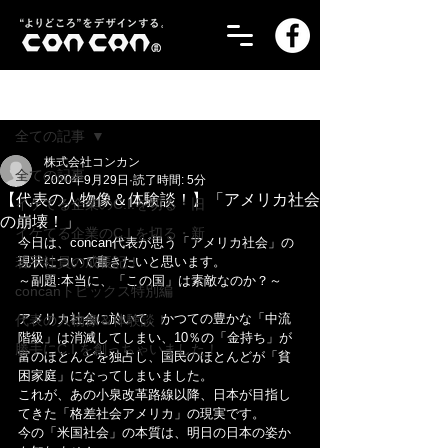
記事
全ての記事
株式会社コンカン
全ての記事
2020年9月29日
読了時間: 5分
【代表の人物像＆体験談！】「アメリカ社会
イケてる企業のC.I.を切る・旧
の崩壊！」
イケてる企業のC.I.を切る・新
今日は、concan代表が思う「アメリカ社会」の
若手社員の成長記！
現状について書きたいと思います。
～副題:本当に、「この国」は素敵なのか？～
concanトピックス特別編
アメリカ社会に於いて、かつての豊かな「中流
代表の人物像＆体験談！
階級」は消滅してしまい、10％の「金持ち」が
勝手にC.I.を創っちゃいました！
富のほとんどを独占し、国民のほとんどが「貧
困家庭」になってしまいました。
これが、あの小泉改革路線以降、日本が目指し
てきた「格差社会アメリカ」の現実です。
今の「米国社会」の本質は、明日の日本の姿か