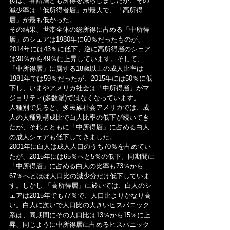
後は、各階層とも所得を減らしましたが、その
減少率は「低所得者層」が最大で、「高所得
層」が最も低かった。
その結果、世帯全体の総所得に占める「中所得
層」のシェアは1980年に60％だったものが、
2014年には43％に低下、逆に高所得層のシェア
は30％から49％に上昇しています。そして、
「中所得層」に属する18歳以上の成人比率は
1981年では59％だったが、2015年には50％に低
下し、いまやアメリカ社会は「中所得層」がマ
ジョリティ(多数派)ではなくなっています。
人種別で見ると、多民族社会アメリカでは、成
人の人種別構成比で白人比率の低下が続いてき
たが、それとともに「中所得層」に占める白人
の成人シェアも低下してきました。
2001年に白人は成人人口のうち70％を占めてい
たが、2015年には65％へと5％の低下。同期間に
「中所得層」に占める白人の比率も73％から
67％へとほぼ人口比の減少分だけ低下していま
す。しかし 「高所得層」に於いては、白人のシ
ェアは2015年でも77％で、人口比よりかなり高
い。白人に次いで人口比の大きいヒスパニック
系は、同期間にその人口比は13％から15％に上
昇、同じように中所得層に占めるヒスパニック