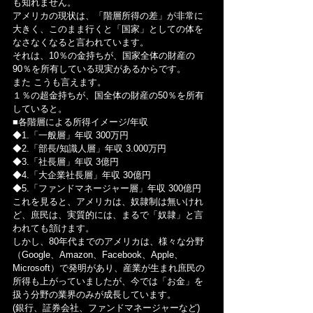
も知れません。
アメリカの現状は、「階層所得の差」が非常に
大きく、このまま行くと「国家」としての体を
なさなくなると言われています。
それは、10％の金持ちが、国家全体の財産の
90％を所有している現実があるからです。
また こうも言えます。
１％の超金持ちが、国全体の財産の50％を所有
していると。
■各階層による所得イメージ/年収
◆1.「一般層」年収 300万円
◆2.「部長/知識人層」年収 3.000万円
◆3.「社長層」年収 3億円
◆4.「大企業社長層」年収 30億円
◆5.「ファンドマネージャー層」年収 300億円
これを見ると、アメリカは、奴隷制は無いけれ
ど、庶民は、実質的には、まるで「奴隷」と言
われても頷けます。
しかし、80年代までのアメリカは、様々な分野
（Google、Amazon、Facebook、Apple、
Microsoft）で発明があり、産業が生まれ庶民の
所得も上がっていましたが、今では「お金」を
扱う分野の業界のみが成長しています。
(銀行、証券会社、ファンドマネージャーなど)