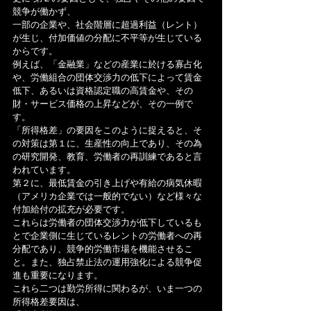
競争が働かず、
一部の企業や、社会階層に超過利益（レント）
が生じ、付加価値の分配に不平等が生じている
からです。
例えば、「金融業」などの産業に於ける寡占化
や、労働組合の団体交渉力の低下によって賃金
低下、あるいは資格認定職の高賃金や、その
財・サービス価格の上昇などが、その一例で
す。
「所得格差」の要因をこのように捉えると、そ
の対策は第１に、生産性の向上であり、その為
の研究開発、教育、労働者の再訓練であると言
われています。
第２に、最低賃金の引き上げや有給の病気休暇
（アメリカ企業では一般的でない）など様々な
付加給付の拡充が必要です。
これらは労働者の団体交渉力が低下しているも
とで企業側に生じているレントの労働者への再
分配であり、競争的労働市場を機能させるこ
と。また、独占禁止法の運用強化による競争促
進も重要になります。
これら二つは勤労所得に関わるが、いま一つの
所得格差要因は、