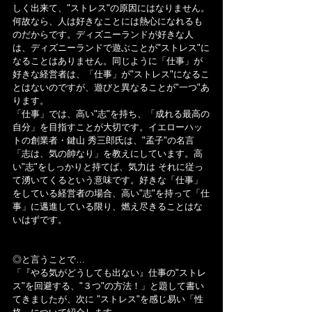
しく出来て、"ストレス"の原因にはなりません。
何故なら、人は好きなことには熱心になれるも
のだからです。ディズニーランドが好きな人
は、ディズニーランドで遊ぶことが"ストレス"に
なることはありません。同じように「仕事」が
好きな経営者は、「仕事」が"ストレス"になるこ
とはないのですが、遊びと異なることが"一つ"あ
ります。
「仕事」では、高い"志"を持ち、「成れる最高の
自分」を目指すことが大切です。イエローハッ
トの創業者・鍵山 秀三郎氏は、"孟子"の名言
「志は、気の帥なり」を教えにしています。高
い"志"をしっかりと持てば、気力は それに従っ
て湧いてくるという意味です。好きな「仕事」
をしている経営者の場合、高い"志"を持って「仕
事」に邁進している限り、燃え尽きることはな
いはずです。
◎と言うことで…
「『やる気がどうしても出ない』仕事の"ストレ
ス"を回避する、"３つ"の方法！」と題して書い
てきましたが、次に "ストレス"を感じ易い「性