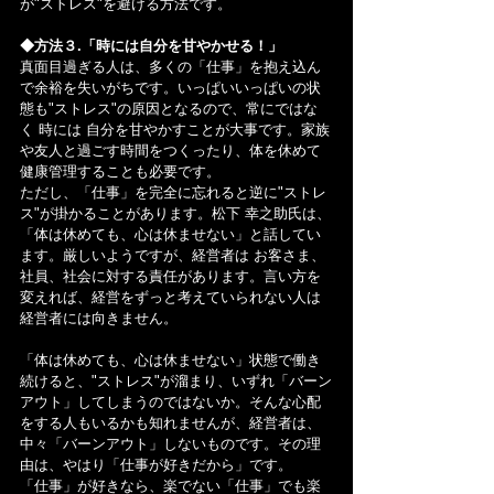
が"ストレス"を避ける方法です。
◆方法３.「時には自分を甘やかせる！」
真面目過ぎる人は、多くの「仕事」を抱え込ん
で余裕を失いがちです。いっぱいいっぱいの状
態も"ストレス"の原因となるので、常にではな
く 時には 自分を甘やかすことが大事です。家族
や友人と過ごす時間をつくったり、体を休めて
健康管理することも必要です。
ただし、「仕事」を完全に忘れると逆に"ストレ
ス"が掛かることがあります。松下 幸之助氏は、
「体は休めても、心は休ませない」と話してい
ます。厳しいようですが、経営者は お客さま、
社員、社会に対する責任があります。言い方を
変えれば、経営をずっと考えていられない人は
経営者には向きません。
「体は休めても、心は休ませない」状態で働き
続けると、"ストレス"が溜まり、いずれ「バーン
アウト」してしまうのではないか。そんな心配
をする人もいるかも知れませんが、経営者は、
中々「バーンアウト」しないものです。その理
由は、やはり「仕事が好きだから」です。
「仕事」が好きなら、楽でない「仕事」でも楽