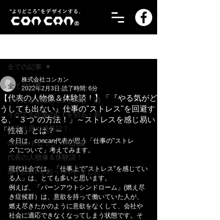
記事
全ての記事
株式会社コンカン
全ての記事
2022年2月3日
読了時間: 6分
【代表の人物像＆体験談！】「『やる気がど
イケてる企業のC.I.を切る・旧
うしても出ない』仕事の"ストレス"を回避す
イケてる企業のC.I.を切る・新
る、"３つ"の方法！」～ストレスを感じ易い
若手社員の成長記！
「性格」とは？～
今日は、concan代表が思う「仕事の"ストレ
concanトピックス特別編
ス"について」考えてみます。
代表の人物像＆体験談！
現代社会では、「仕事上で"ストレス"を感じてい
勝手にC.I.を創っちゃいました！
る人」は、とても多いと思います。
例えば、「バーンアウトシンドローム」(燃え尽
き症候群）は、意欲を持って働いていた人が、
燃え尽きたかのように意欲をなくして、会社や
社会に適応できなくなってしまう状態です。そ