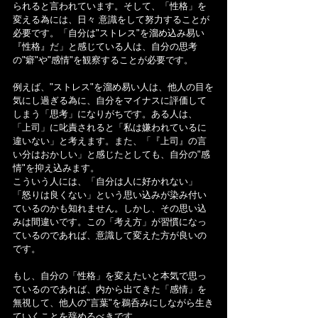
られると言われています。そして、「性格」を
変える為には、日々 意識をして努力することが
必要です。「自分は"ストレス"を溜め込み易い
『性格』だ」と感じている人は、自分の思考
の"癖"や"感情"を観察することが必要です。
例えば、"ストレス"を溜め易い人は、他人の目を
気にし過ぎる為に、自分をマイナスに評価して
しまう「思考」になりがちです。ある人は、
「上司」に叱責されると「私は嫌われているに
違いない」と考えます。また、「『上司』の言
い分はおかしい」と感じたとしても、自分の"感
情"を抑え込みます。
こういう人には、「自分は人に好かれない」
「怒りは良くない」という思い込みが染み付い
ているのかも知れません。しかし、その思い込
みは間違いです。この「考え方」が習慣になっ
ているのであれば、意識して変えた方が良いの
です。
もし、自分の「性格」を変えたいと本気で思っ
ているのであれば、内から出てきた「感情」を
無視して、他人の"言葉"を鵜呑みにしながら生き
ていくことを辞めるべきです。