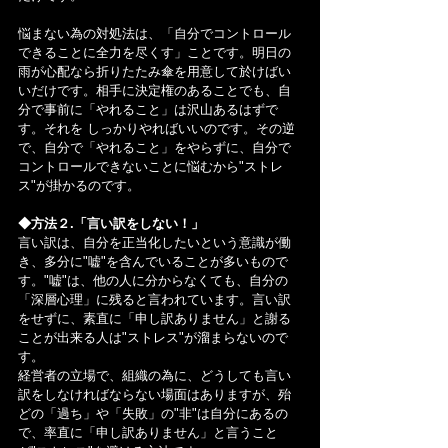
悩まない為の対処法は、「自分でコントロール
できることに全力を尽くす」ことです。明日の
雨が心配なら折りたたみ傘を用意して於けばい
いだけです。相手に決定権のあることでも、自
分で事前に「やれること」は沢山あるはずで
す。それを しっかりやればいいのです。その逆
で、自分で「やれること」をやらずに、自分で
コントロールできないことに悩むから"ストレ
ス"が掛かるのです。
◆方法２.「言い訳をしない！」
言い訳は、自分を正当化したいという意識が働
き、多分に"嘘"を含んでいることが多いもので
す。"嘘"は、他の人に分からなくても、自分の
「深層心理」に残ると言われています。言い訳
をせずに、素直に「申し訳ありません」と謝る
ことが出来る人は"ストレス"が溜まらないので
す。
経営者の立場で、組織の為に、どうしても言い
訳をしなければならない場面はありますが、殆
どの「過ち」や「失敗」の"非"は自分にあるの
で、率直に「申し訳ありません」と言うこと