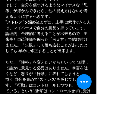
そして、自分を傷つけるようなマイナスな「思
考」が浮かんできたら、他の捉え方はないか考
えるようにするべきです。
"ストレス"を溜め込まずに、上手に解消できる人
は、マイペースで自分の意見を持っています。
論理的、合理的に考えることが出来るので、出
来事と自己評価を偏った「考え方」で結び付け
ません。「失敗」して落ち込むことがあったと
しても 早めに修正することが出来ます。
ただ、「性格」を変えたいからといって 無理し
て誰かに意見する必要はありません。暴言を吐
くなど、怒りが「行動」に表れてしまうと、
益々 自分を責めて"ストレス"を感じてしまいま
す。「行動」はコントロールしつつも、「怒っ
ている」という"感情"はコントロールせずに受け
止めることがポイントです。また、他の誰かの
意見を求めるのも良いと思います。
視点を変えたり、自分とは違う「価値観」で出
来事を捉えたりすることが出来ます。自分を知
り、他人を知ることで、"ストレス"を解消できる
新しい自分が見えてくるかも知れません。