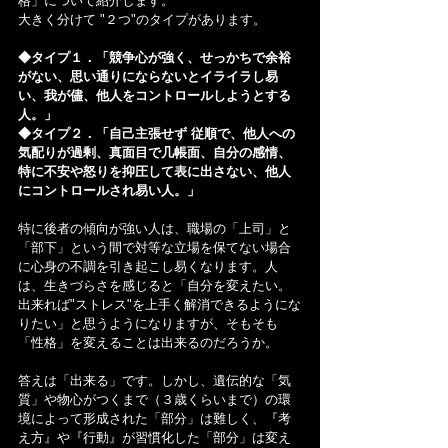
格」について紹介します。
大きく分けて "２つ"のタイプがあります。
◆タイプ１．「競争心が強く、せっかちで余裕
がない、思い通りにならないとイライラし易
い、我が儘、他人をコントロールしようとする
人。」
◆タイプ２．「自己主張せず 従順で、他人への
気配りが過剰、真面目で几帳面、自分の感情、
特に不安や怒りを抑圧して表に出さない、他人
にコントロールされ易い人。」
特に後者の傾向が強い人は、職場の「上司」と
「部下」という間で対等な立場を保てない場合
に心身の不調を引き起こし易くなります。人
は、生きづらさを感じると「自分を変えたい。
出来れば"ストレス"を上手く解消できるようにな
りたい」と思うようになりますが、そもそも
「性格」を変えることは出来るのだろうか。
答えは「出来る」です。しかし、遺伝的な「気
質」や物心がつくまで（３歳くらいまで）の環
境によって形成された「部分」は難しく、『考
え方』や『行動』が習慣化した「部分」は変え