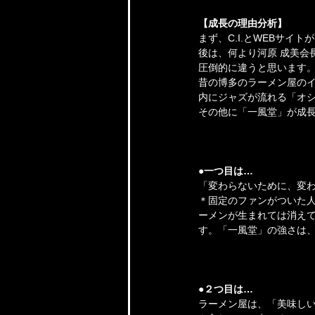
【成長の理由分析】
まず、C.I.とWEBサ
後は、何より河原 成美会
圧倒的に違うと思います
昔の博多のラーメン屋のイ
内にジャズが流れる「オ
その他に「一風堂」が成
●一つ目は…
「変わらないために、変わ
＊固定のファンがついた
ーメンが生まれては消え
す。「一風堂」の強さは
●２つ目は…
ラーメン屋は、「美味し