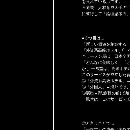
を入れている点です。
＊過去、人材育成大手の
に並行して「論理思考力
●３つ目は…
「新しい価値を創造する
『外資系高級ホテル(ザ・ペ
＊ラーメン屋は、日本全国に
「どんなに美味しく」「ど
かし 一風堂は、高級ホテ
このサービスが成立した
◎「外資系高級ホテル」
◎「外国人」→海外では
◎演出→部屋(目の前)で
一風堂は、このサービスで
◎と言うことで…
「一風堂」の成長は必然で