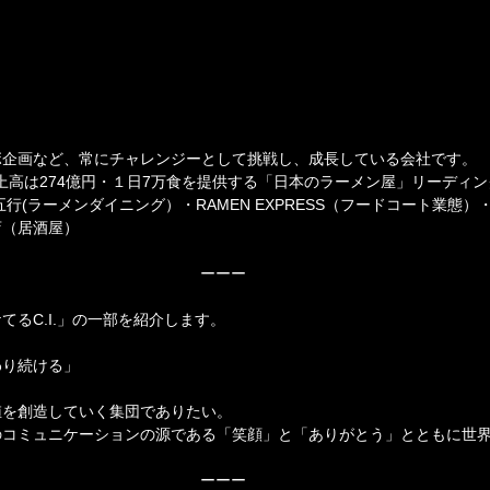
ボ企画など、常にチャレンジーとして挑戦し、成長している会社です。
売上高は274億円・１日7万食を提供する「日本のラーメン屋」リーディ
行(ラーメンダイニング）・RAMEN EXPRESS（フードコート業態
店（居酒屋）
ーーー
てるC.I.」の一部を紹介します。
わり続ける」
値を創造していく集団でありたい。
のコミュニケーションの源である「笑顔」と「ありがとう」とともに世
ーーー