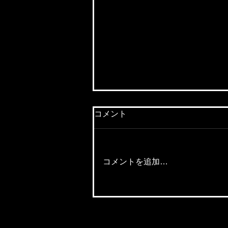
コメント
コメントを追加…
【イケてる企業のC.I.を切
る】「第27回:ＷＡＳＨハウ
ス 株式会社」