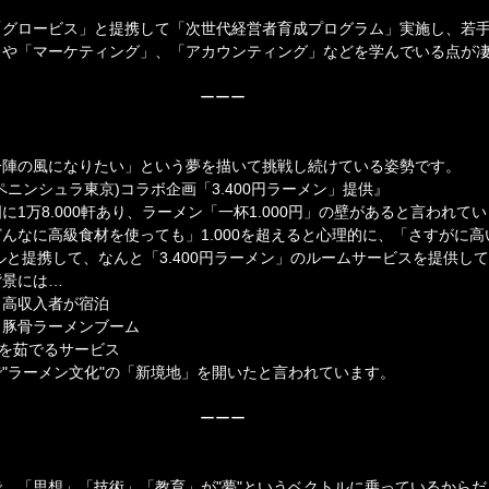
「グロービス」と提携して「次世代経営者育成プログラム」実施し、若
」や「マーケティング」、「アカウンティング」などを学んでいる点が
ーーー
一陣の風になりたい」という夢を描いて挑戦し続けている姿勢です。
ニンシュラ東京)コラボ企画「3.400円ラーメン」提供』
1万8.000軒あり、ラーメン「一杯1.000円」の壁があると言われて
んなに高級食材を使っても」1.000を超えると心理的に、「さすがに
ルと提携して、なんと「3.400円ラーメン」のルームサービスを提供し
背景には…
→高収入者が宿泊
、豚骨ラーメンブーム
麺を茹でるサービス
"ラーメン文化"の「新境地」を開いたと言われています。
ーーー
、「思想」「技術」「教育」が"夢"というベクトルに乗っているから