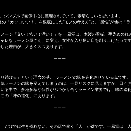
イトが、シンプルで画像中心に整理されていて、素晴らしいと思います。
長の「カッコいい！」を根底にした"モノの考え方"と、"感性"が他の「
。
メージ「臭い！怖い！汚い！」を 一風堂は、木製の看板、手染めのれ
シャレなラーメン屋さん」に変え、女性が入り易い店を創り上げた点で
長した理由が、大きく３つあります。
ーーー
り続ける」という理念の基、"ラーメン"の味を進化させている点です。
人気ラーメンの味を変えてしまうのは、一見リスクに見えますが、日々
ている中で、多種多様な個性がぶつかり合うラーメン業界では、味の進
、この「味の進化」にあります。
ーーー
い」だけでは生き残れない、その店で働く「人」が鍵です。一風堂は、