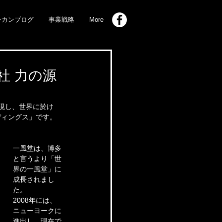
ンカンブログ
事業戦略
More
社 力の源
現し、世界に於け
ディングス」です。
一風堂は、博多
と言うより「世
界の一風堂」に
成長されまし
た。
2008年には、
ニューヨークに
進出し、現在で