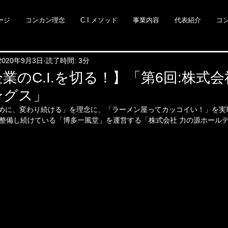
ージ
コンカン理念
C.I.メソッド
事業内容
代表紹介
コ
2020年9月3日
読了時間: 3分
業のC.I.を切る！】「第6回:株式会
ングス」
ために、変わり続ける」を理念に、「ラーメン屋ってカッコイい！」を実
を整備し続けている「博多一風堂」を運営する「株式会社 力の源ホール