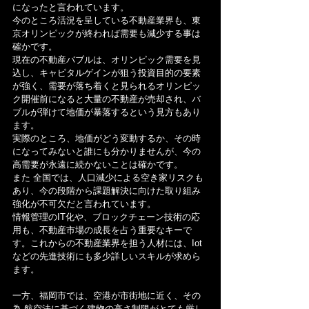
になったと言われています。
今のところ活況を呈している不動産業界も、東
京オリンピックが終われば需要も減少する事は
確かです。
現在の不動産バブルは、オリンピック需要を見
込し、キャピタルゲインが狙う投資目的の要素
が強く、需要が落ち着くと見られるオリンピッ
ク開催前になると大量の不動産が売却され、バ
ブルが弾けて地価が暴落するという見方もあり
ます。
実際のところ、地価がどう変動するか、その時
になってみないと誰にも分かりませんが、今の
高需要が永遠に続かないことは確かです。
また 全国では、人口減少による空き家リスクも
あり、今の段階から課題解決に向けた取り組み
強化が不可欠だと言われています。
情報管理のIT化や、ブロックチェーン技術の応
用も、不動産市場の成長を占う重要なキーで
す。これからの不動産業界を担う人材には、Iot
などの先進技術にも多少詳しいスキルが求めら
ます。
一方、福岡市では、空港が市街地に近く、その
為 航空法に基づく建物の高さ制限がとても厳し