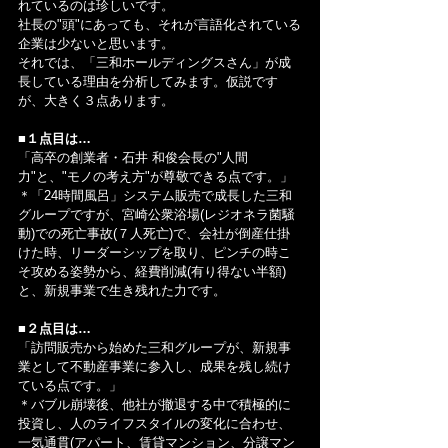
れているのは珍しいです。
社長の"頭"にあっても、それが言語化されている
企業は少ないと思います。
それでは、「三和ホールディングスさん」が成
長している理由を分析してみます。仮説です
が、大きく３点あります。
■１点目は…
「高卒の創業者・石井 和俊会長の"人間
力"と、"モノの考え方"が尊敬できる点です。」
＊「24時間風呂」システム販売で成長した三和
グループですが、宮崎公衆浴場(レジオネラ菌騒
動)での死亡事故(７人死亡)で、会社が倒産仕掛
けた時、リーダーシップを取り、ピンチの時こ
そ攻める姿勢から、経費削減(有り得ない半額)
と、新規事業で生き残れた力です。
■２点目は…
「訪問販売から始めた三和グループが、新規事
業として不動産事業に参入し、成果を残し続け
ている点です。」
＊バブル崩壊後、他社が撤退する中で積極的に
投資し、人のライフスタイルの変化に合わせ、
一気通貫(アパート、賃貸マンション、分譲マン