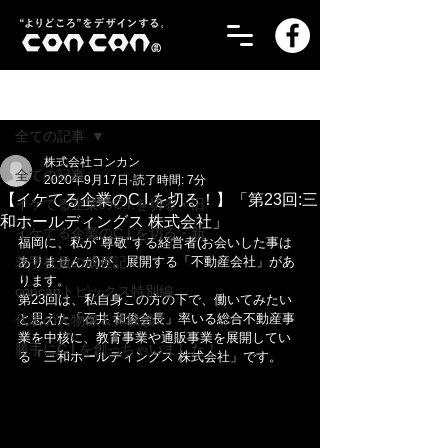
記事
全ての記事
株式会社コンカン
全ての記事
2020年9月17日
読了時間: 7分
【イケてる企業のC.I.を切る！】「第23回:三
イケてる企業のC.I.を切る・旧
和ホールディングス 株式会社」
イケてる企業のC.I.を切る・新
福岡に、私が"尊敬"する経営者(お会いした事は
若手社員の成長記！
ありませんが)が、展開する「不動産会社」があ
ります。
concanトピックス特別編
第23回は、私自身この方の下で、働いてみたい
と思えた「石井 和俊会長」率いる総合不動産事
代表の人物像＆体験談！
業を中核に、教育事業や通販事業を展開してい
勝手にC.I.を創っちゃいました！
る「三和ホールディングス 株式会社」です。