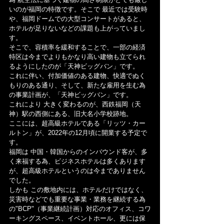
いのが福岡の特徴です。そこで 最近では受験時
や、福岡ドームでの大型コンサートがあると、
ホテルが足りないなどの課題も上がっていまし
す。
そこで、容積率を緩和することで、一部の経済
特区は今までよりもかなり高い建物も立てられ
るようにしたのが「天神ビッグバン」です。
これに伴い、付加価値のある建物、快適でぬく
もりのある通り、そして、新たな雇用を生む為
の事業計画が、「天神ビッグバン」です。
これにより 大きく変わるのが、西鉄福岡（天
神）駅の西側にある、旧大名小学校跡地。
ここには、超高級ホテルである「リッツ・カー
ルトン」が、2022年の12月頃に開業する予定で
す。
福岡は 中国・韓国からのインバウンド客が、多
く来福する為、ビジネスホテルは多くあります
が、超高級ホテルというのは今までありません
でした。
しかも この敷地内には、ホテルだけではなく、
災害時などでも重要な事業・業務を継続する為
の"BCP"（事業継続計画）対応のオフィス、コワ
ーキングスペース、イベントホール、更には保