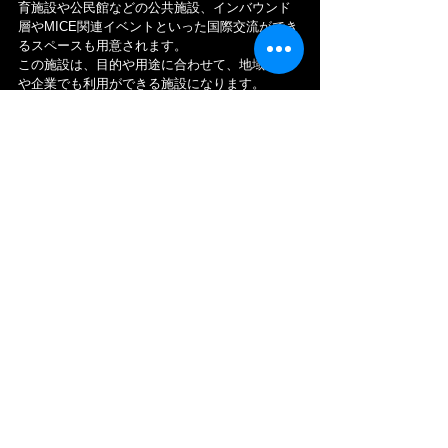
育施設や公民館などの公共施設、インバウンド
層やMICE関連イベントといった国際交流ができ
るスペースも用意されます。
この施設は、目的や用途に合わせて、地域の方
や企業でも利用ができる施設になります。
この「天神ビッグバン」によって、天神・大名
周辺のマンション相場は、新築マンションに加
え、ホテル建設が進んでいる事で「大名１丁
目」では、地価が前年に比べ約14％も上昇して
います。
●2019年の「新築マンション相場」：3LDK 
6,000万円～12,000万円（今後の予想・現状維
持）
●2019年の「中古マンション相場」：3LDK 
3,000万円～5,000万円（今後の予想・現状維
持）
＊参考：国土交通省地価公示/平成31年1月
2024年に向けて このように、福岡市が推進する
計画は、他にもたくさんありますが、全国の地
方都市の中でも「福岡」は、20代の若者が多
く、2040年まで人口が増え続けるという珍し
い"街"です。
さあ！「福岡」の未来はどうなるのでしょう