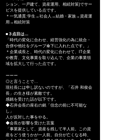
ション、一戸建て、資産運用、相続対策)でサー
ビスを提供している点です。
＊一気通貫:学生→社会人→結婚・家族→資産運
用→相続対策
■３点目は…
「時代の変化に合わせ、経営強化の為に統合・
合併や他社をグループ傘下に入れた点です。」
＊企業成長と、時代の変化に合わせて、IT企業
や教育、文化事業を取り込んで、企業の事業領
域を拡大して行った点です。
ーーー
◎と言うことで…
現社長には申し訳ないのですが、「石井 和俊会
長」の生き様が素敵です。
感銘を受けた話が以下です。
◆石井会長の座右の銘「信念の前に不可能な
し」
人が反対した事をやる。
◆会長が影響を受けた言葉
「事業家として、資産を残して半人前。この資
産をどう使うかが一人前。自分が亡くなる時、