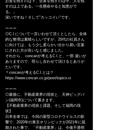
お金を残すのは下、企業を残すのは中、人を残
すのは上である。一生懸命やると知恵がで
る。」
深いですね！そして"カッコイい"です。
ーーー
◎C.I.について一言いわせて頂くとしたら、全体
的な整理は素晴らしいですが、20代の社員さん
に向けては、もう少し柔らかい分かり易い言葉
にされた方が良いなと感じました。
それから、 concanが考えるC.I.と、一部 違いが
ありますので、照らし合わせて頂けるとありが
たいです。
＊concanが考えるC.I.とは？
https://www.concan.co.jp/post/topics-ci
ーーー
◎最後に、不動産業界の現状と、天神ビッグバ
ン(福岡市)について書きます。
【不動産業界の現状と課題、そして福岡の現
状】
日本全体では、今回の新型コロナウイルスの影
響で、2020年の東京オリンピックが2021年に延
期された事で、「不動産業界」は、今後不透明