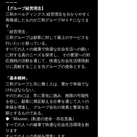
ーーー
【グループ経営理念】
三和ホールディングス:経営理念を分かりやすく
再構成したものが三和グループＭＶＰになりま
す。
「経営理念」
三和グループは顧客に対して最上のサービスを
行いたいと願っている。
すべての人々の健康で快適な社会生活への願い
に対する真のニーズを探求し、 その要望への対
応挑戦の活動を通じて、快適な社会生活環境創
りに貢献することを当グループの使命とする。
「基本精神」
三和グループと共に働く人は、豊かで幸福でな
ければならない。
そのためには、常に変化に挑み、無限の可能性
を信じ、顧客に満足願える仕事を通じて人々の
幸福を増進し、グループ会社の発展と繁栄を念
願とするものである。
◆「Mission」(私達の使命・存在意義）
すべての人々の健康で快適な社会生活環境を創
ります
すべての人々の幸福を増進します