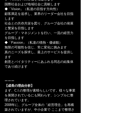
国際社会および地域社会に貢献します
◆「Vision」（私達の目指す方向性）
顧客満足を追求し、業界のリーダー会社を目指
します
社会との共存共栄を図り、グループ会社の発展
と繁栄を目指します
グループ・マネジメントを行い、一流の経営力
を目指します
◆「Passion」（私達の情熱・価値観）
無限の可能性を信じ、常に変化に挑みます
真のニーズを探求し、最上のサービスを提供し
ます
創意とバイタリティーにあふれる同志の結集体
であり続けます
ーーー
【成長の理由分析】
まず、C.I.の整理が素晴らしいです。様々な事業
を展開されているにも関わらす、シンプルに整
理されています。
2008年に、グループ全体の「経営理念」を再構
築されていますが、中小企業で ここまで整理さ