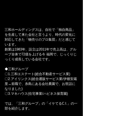
三和ホールディングスは、自社で「独自商品」
を生産して来た会社と言うより、時代の変化に
対応してきた「物売りのプロ集団」だと感じて
います。
創業は1983年、設立は2011年で売上高は、グル
ープ全体で72億を上げる今 福岡で、じっくりじ
っくり成長している会社です。
◆三和グループ
〇1.三和エステート(総合不動産サービス業)
〇2.アイリンクス(総合通販サービス業/伊都安蔵
里→前職で、糸島にある会社農園で、お世話に
なりました)
〇3.マキハウス(住宅事業/ハピネス保育園)
では、「三和グループ」の「イケてるC.I.」の一
部を紹介します。