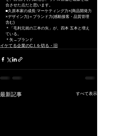
合させた点だと思います。
■久原本家の成長:マーケティング力×(商品開発力
×デザイン力)＝ブランド力(感動接客・品質管理
含む)
＊「毛利元就の三本の矢」が、四本 五本と増え
ている。
＊矢→ブランド
イケてる企業のC.I.を切る・旧
すべて表示
最新記事