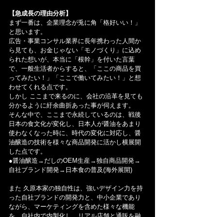
【急成長の理由分析】
まず一番は、企業理念が兎に角「格好いい！」
と思います。
広告・事業コンサル業界に長年携わった人間か
ら見ても、お金じゃない「モノづくり」に込め
られた想いが、本当に「根幹」を付いた言葉
で、一般生活者からすると、「ここの商品を買
ってみたい！」「ここで働いてみたい！」と想
わせてくれる点です。
しかし ここまで来るのに、会社の沿革を見ても
分かるように紆余曲折あった事が伺えます。
そんな中で、ここまで永続しているのは、戦後 
日本の食文化が変化し、日本人が醤油をあまり
使わなくなった時に、時代の変化に対応し、醤
油醸造の技術を様々な商品開発に活かし横展開
した点です。
●醤油醸造→だしのOEM生産→独自商品開発→
自社ブランド開発→日本食の普及(海外展開)
また 久原本家の独自性は、強いデザイン力を持
った自社ブランドの開発力と、中小企業であり
ながら、マーケティングを含めた様々な機能
を、自社内で内製化し、リアル店舗と通販を融