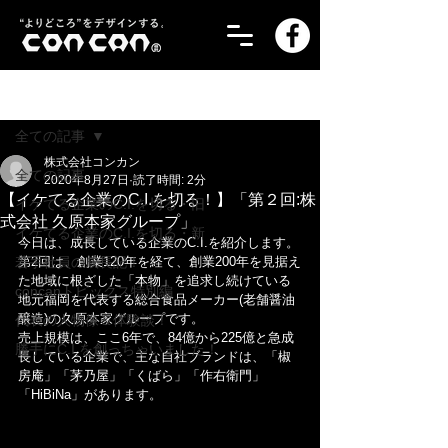
記事
全ての記事
株式会社コンカン
全ての記事
2020年8月27日
読了時間: 2分
【イケてる企業のC.I.を切る！】「第２回:株
イケてる企業のC.I.を切る・旧
式会社 久原本家グループ」
イケてる企業のC.I.を切る・新
今日は、成長している企業のC.I.を紹介します。
若手社員の成長記！
第2回は、創業120年を経て、創業200年を見据え
た地域に根ざした「本物」を追求し続けている
concanトピックス特別編
地元福岡を代表する総合食品メーカー(老舗醤油
醸造)の久原本家グループです。
代表の人物像＆体験談！
売上規模は、ここ6年で、84億から225億と急成
勝手にC.I.を創っちゃいました！
長している企業で、主な自社ブランドは、「椒
房庵」「茅乃屋」「くばら」「作右衛門」
「HiBiNa」があります。