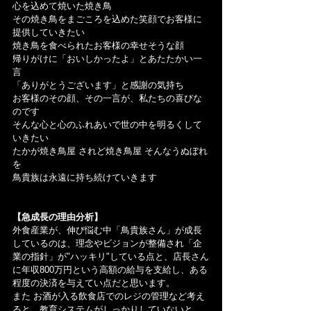
心を込めて焼いた焼き鳥
その焼き鳥をまごころを込めた笑顔でお客様に
提供していきたい
焼き鳥を食べられたお客様の幸せそうな顔
帰りがけに「おいしかったよ」とあたたかい一
言
「ありがとうございます」と感謝の気持ち
お客様のその顔、その一言が、私たちの喜びな
のです
そんな心と心のふれあいで世の中を明るくして
いきたい
たかが焼き鳥屋 されど焼き鳥屋 そんなうぬぼれ
を
鳥貴族は永遠に持ち続けていきます
【急成長の理由分析】
外食産業が、伸び悩む中「鳥貴族さん」が成長
しているのは、理念やビジョンが整備され「企
業の指針」が"ハッキリ"している点と、店長さん
に年収800万円という高額の給与を支給し、ある
程度の決済を与えてい点だと思います。
また お酒が入る飲食店でのレジの管理など考え
ると、教育システムがしっかりしていないと