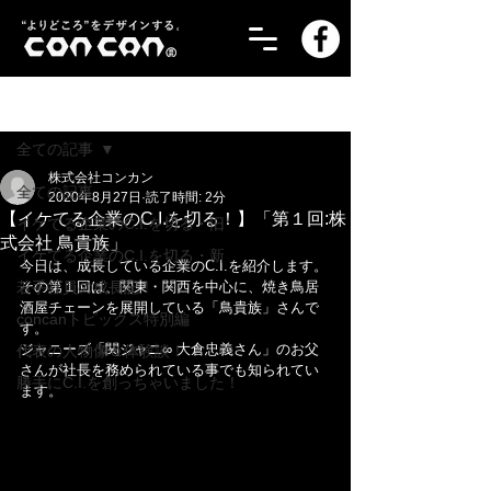
記事
全ての記事
株式会社コンカン
全ての記事
2020年8月27日
読了時間: 2分
【イケてる企業のC.I.を切る！】「第１回:株
イケてる企業のC.I.を切る・旧
式会社 鳥貴族」
イケてる企業のC.I.を切る・新
今日は、成長している企業のC.I.を紹介します。
若手社員の成長記！
その第１回は、関東・関西を中心に、焼き鳥居
酒屋チェーンを展開している「鳥貴族」さんで
concanトピックス特別編
す。
ジャニーズ「関ジャニ∞ 大倉忠義さん」のお父
代表の人物像＆体験談！
さんが社長を務められている事でも知られてい
勝手にC.I.を創っちゃいました！
ます。