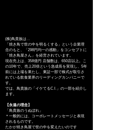
(株)鳥貴族は…
「焼き鳥で世の中を明るくする」という企業理
念のもと、「298円均一の感動」をコンセプトに
「焼き鳥屋さん」を経営されています。
現在売上は、358億円 店舗数は、650店以上。こ
の10年で、売上20倍という急成長を実現し、5年
前には上場を果たし、東証一部で株式が取引さ
れている飲食業界のリーディングカンパニーで
す。
では、鳥貴族の「イケてるC.I.」の一部を紹介し
ます。
【永遠の理念】
「鳥貴族のうぬぼれ」
＊一般的には、コーポレートメッセージと表現
されるものです。
たかが焼き鳥屋で世の中を変えたいのです