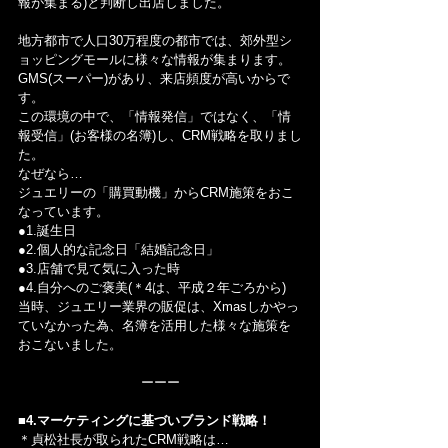
報が集まる)と判断し出店しました。
地方都市で人口30万程度の都市では、郊外型シ
ョッピングモールに様々な情報が集まります。
GMS(スーパー)があり、来店頻度が高いからで
す。
この環境の中で、「情報発信」ではなく、「情
報受信」(お客様の名簿)し、CRM戦略を取りまし
た。
なぜなら…
ジュエリーの「購買動機」からCRM施策をおこ
なっています。
●1.誕生日
●2.個人的な記念日「結婚記念日」
●3.店舗で見て気に入った時
●4.自分へのご褒美(＊4は、平成２年ごろから)
当時、ジュエリー業界の販促は、Xmasしかやっ
ていなかった為、名簿を活用した様々な施策を
おこないました。
ーーー
■4.マーケティングに基づいブランド戦略！
＊貞松社長が取られたCRM戦略は…