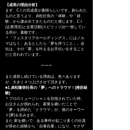
【成長の理由分析】
まず、C.I.の完成度が素晴らしいです。創られた
ものと言うより、貞松社長の「体験」や「経
験」から滲み出てきたものだと感じます。C.I.
(企業理念)と企業活動(スピリッツ)が一致してい
る所が、素敵です。
＊「フェスタリアホールディングス」にはノル
マはなく、あるとしたら「夢を持つこと」。会
社は、その「夢」を叶えるお手伝いをすること
だと言われています。
ーーー
また成長し続けている理由は、色々あります
が、大きく４つ上げさせて頂きます。
■1.貞松隆弥社長の「夢」へのトラウマ！(挫折経
験)
＊プロのミュージシャンを目指されていた時、
お父さんが倒れられ、家業を継いだことで
「夢」を諦めた「トラウマ」が、後のキーワー
ド(夢)を生みます。
また 家を継いで、ある事件が起こり多くの社員
が辞めた経験から「自暴自棄」になり、ヤクザ