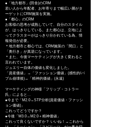
●「地方都市」(田舎)のCRM
若い人から年配者、お年寄りまで幅広い層がタ
ーゲットにCRM施策を実施。
●「都心」のCRM
お客様の思考が成熟していて、自分のスタイル
が、はっきりしている。また都心は、立地によ
ってクラスターがはっきり分かれている為、情
報発信が必要。
＊地方都市と都心では、CRM施策の「間口」と
「奥行き」が真逆になっています。
＊また、今後マーケティングが大きく変わると
言われています。
ジュエリー自体の価値も変化しました。
「資産価値」→「ファッション価値」(感性的/バ
ブル崩壊後)→「精神的価値」(永遠)
マーケティングの神様「フリップ・コトラー
氏」によると…
●今まで「M2.0→STP分析(資産価値・ファッシ
ョン価値)」
これってどうですか？
●今後「M3.0→M2.0＋精神価値」
これって良くないですか？ いいね！→これから
は、「ミッション」「スピリッツ」が一番大切