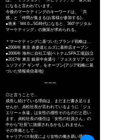
になると言われています。
今後のマーケティングのキーワードは、「共
感」と「仲間が集まる(お客様が参加する)」
●将来「M4.0→5G時代になると、360°デジタル
マーケティング」の施策が求められる。
＊マーケティングに基づいたブランド戦略は…
●2006年 東京 表参道ヒルズに基幹店オープン
●2006年 海外に自社工場(ベトナムSPA工場)設立
●2017年 東京 銀座中央通り「フェスタリア ビジ
ュソフイア ギンザ」をオープン(アジア戦略に基
づいた情報発信基地)
ーーー
◎と言うことで…
成長し続けている理由は、まだまだ書き足りま
せんが、貞松社長が言われているように「ジュ
エリー＝永遠」は女性の感性そのものだと思い
ます。貞松社長の後任は「女性の社員さん」の
中から"社長"に抜擢されるかもしれません。
その準備として…
キャリアパス制度により女性の働き易い環境を