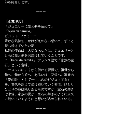
部を紹介します。
ーーー
【企業理念】
「ジュエリーに愛と夢を込めて」
『bijou de famille』
ビジュ ド ファミーユ
豊かな気持ち、かけがえのない想い出、ずっと
持ち続けていたい夢
私達の使命は、大切なあなたに、ジュエリーと
ともに愛と夢をお届けしていくことです。
＊「bijou de famille」:フランス語で「家族の宝
石」という意味。
ヨーロッパに古くから伝わる習慣で、祖母から
母へ。母から娘へ、あるいは、花嫁へ。家族の
「愛の証」として一生もののビジュ（宝石）
を、世代を超えて受け継いでいく習慣。ひとり
ひとりの命は限りあるものですが、宝石の輝き
は永遠。家族の愛が、宝石の輝きのように永久
に続いていくようにと想いが込められている。
ーーー