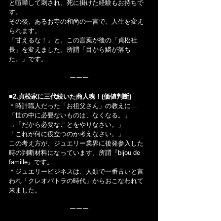
と喧嘩して刺され、死に掛けた経験もお持ちで
す。
その後、あるお寺の和尚の一言で、人生を変え
られます。
「甘えるな！」と。この言葉が後の「貞松社
長」を変えました。所謂「目から鱗が落ち
た。」です。
ーーー
■2.貞松家に三代続いた商人魂！(価値判断)
＊時計職人だった「お祖父さん」の教えに…
「世の中に必要ないものは、なくなる。」
→「だから必要なことをやりなさい。」
「これが何に役立つのか考えなさい。」
この考え方が、ジュエリー業界に後発参入した
時の判断材料になっています。所謂『bijou de 
famille』です。
＊ジュエリービジネスは、人類で一番古いと言
われ「クレオパトラの時代」からおこなわれて
来ました。
ーーー