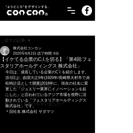
記事
全ての記事
株式会社コンカン
全ての記事
2020年9月2日
読了時間: 6分
【イケてる企業のC.I.を切る】「第4回:フェ
イケてる企業のC.I.を切る・旧
スタリアホールディングス 株式会社」
イケてる企業のC.I.を切る・新
今日は、成長している企業のC.I.を紹介します。
若手社員の成長記！
第4回は、創業大正9年(1920年/長崎県大村市で貞
松時計店として開業)2018年に、現在の社名に変
concanトピックス特別編
更した「ジュエリー業界にイノベーションを起
こした」と言われているアジア市場を視野に活
代表の人物像＆体験談！
動されている「フェスタリアホールディングス 
勝手にC.I.を創っちゃいました！
株式会社」です。
＊旧社名:株式会社 サダマツ