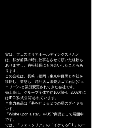
実は、フェスタリアホールディングスさんと
は、私が前職の時に仕事をさせて頂いた経験も
ありますし、貞松社長にもお会いしたこともあ
ります。
この会社は、長崎→福岡→東京中目黒と本社を
移転し、業態も、時計店→眼鏡店→宝石店(ジュ
エリー)へと業態変更されてきた会社です。
売上高は、グループ全体で約100億円、2002年に
はIPO(株式公開)されています。
＊主力商品は「夢を叶える２つの星のダイヤモ
ンド」
『Wishe upon a star』をUSP商品として展開中
です。
では、「フェスタリア」の「イケてるC.I.」の一