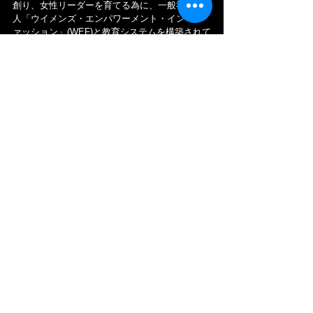
創り、女性リーダーを育てる為に、一般社団法
人「ウイメンズ・エンパワーメント・イン・フ
ァッション」(WEF)と教育システムを構築されて
います。
しかし ジュエリー業界の将来は、明るいだけで
はありません。
人口減少による市場の縮小や、ブライダル需要
の減少など様々な課題を抱えています。
ここ数年のジュエリー業界を支えたものは、イ
ンバウンド需要でした。その為 今後は国外での
競争力強化が不可欠になります。国内では、大
手ジュエリー会社同士のM＆Aも活発化すると言
われています。
そこで、「フェスタリアホールディングス」の
アジア戦略が期待される所です。
ーーー
最後に、C.I.について一言いわせて頂くとしたら
「企業理念」に基づいた様々な企業活動の中
で、「キャリアパス制度」を体現する具体的な
「教育マニュアル」が気になりました。機会が
あれば見せて頂きたいと思います。