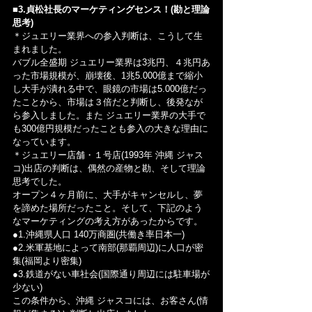
■3.貞松社長のマーケティングセンス！(勘と理論
思考)
＊ジュエリー業界への参入判断は、こうして生
まれました。
バブル全盛期 ジュエリー業界は3兆円、４兆円あ
った市場規模が、崩壊後、1兆5.000億まで縮小
し大手が潰れる中で、眼鏡の市場は5.000億だっ
たことから、市場は３倍だと判断し、後発なが
ら参入しました。また ジュエリー業界の大手で
も300億円規模だったことも参入の大きな理由に
なっています。
＊ジュエリー店舗・１号店(1993年 沖縄 ジャス
コ)出店の判断は、偶然の産物と勘、そして理論
思考でした。
オープン４ヶ月前に、大手がキャンセルし、夢
を諦めた場所だったこと。そして、下記のよう
なマーケティングの考え方があったからです。
●1.沖縄県人口 140万商圏(共働き率日本一)
●2.米軍基地によって南部(那覇周辺)に人口が密
集(福岡より密集)
●3.鉄道がない車社会(国際通り周辺には駐車場が
少ない)
この条件から、沖縄 ジャスコには、お客さん(情