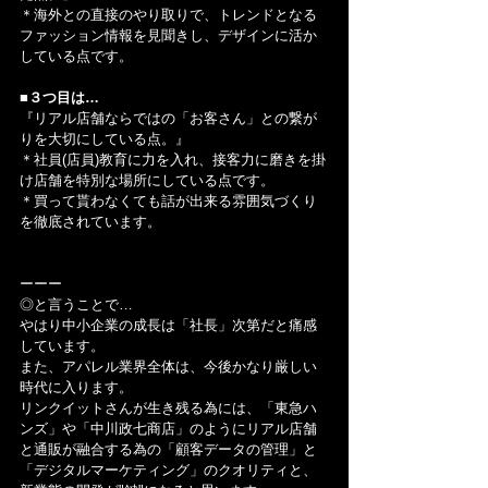
＊海外との直接のやり取りで、トレンドとなる
ファッション情報を見聞きし、デザインに活か
している点です。
■３つ目は…
『リアル店舗ならではの「お客さん」との繋が
りを大切にしている点。』
＊社員(店員)教育に力を入れ、接客力に磨きを掛
け店舗を特別な場所にしている点です。
＊買って貰わなくても話が出来る雰囲気づくり
を徹底されています。
ーーー
◎と言うことで…
やはり中小企業の成長は「社長」次第だと痛感
しています。
また、アパレル業界全体は、今後かなり厳しい
時代に入ります。
リンクイットさんが生き残る為には、「東急ハ
ンズ」や「中川政七商店」のようにリアル店舗
と通販が融合する為の「顧客データの管理」と
「デジタルマーケティング」のクオリティと、