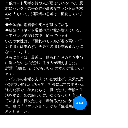
＊低コスト思考を持つ人が増えている中で、反
対にセレクトの一点物や高級なブランド品を求
める人もいて、消費者の思考は二極化していま
す。
◆全体的に消費者の支出が減っている。
◆店舗よりネット通販の買い物が増えている。
＊アパレル業界は苦境に陥っています。
いまや女性は、『憧れのモデルが着る高いブラ
ンド服』は求めず、等身大の服を求めるように
なっています。
さらに言えば、最近は、限られたおカネを本当
に遣いたいものだけに遣う人が増えました。
所謂 「服は、どうでもいい」の考えが増えてい
ます。
アパレルの市場を支えていた女性が、景気の悪
化(デフレ時代)もあって、社会に出て共働き化が
進んだ事で、彼女たちは、働いたり、普段の生
活をするための服しか買わなくなったと言われ
ています。彼女たちは『着飾る文化』から離
れ、服は『ファッション』から『生活用品』に
変わりました。
ーーー
【アパレル業界の将来性】
大前提として、「服」はファッションや個性の