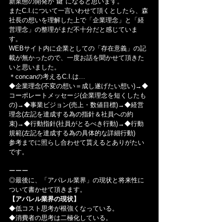
新業態の開発が"鍵"になると思います。
またC.I.について一言いわせて頂くとしたら、森
社長の想いを理解した上で「企業理念」と「経
営理念」の整理がまだ不十分だと感じていま
す。
WEBサイト内に企業としての「存在意義」の記
載が無かったので、一度お話を聞かせて頂きた
いと思いました。
＊concanの考えるC.I.は…
◆企業理念(不変の想い＝成し遂げたい想い)→◆
コーポレートメッセージ(企業理念を短くしたも
の)→◆事業ビジョン(売上・数値目標)→◆経営
理念(左記を達成する為の指針＆社員への約
束)→◆行動指針(社員がとるべき行動)→◆行動
規範(左記を達成する為の具体的な詳細行動)
参考までに照らし合わせて貰えるとありがたい
です。
ーーー
◎最後に、「アパレル業界」の現状と将来性に
ついて書かせて頂きます。
【アパレル業界の現状】
◆低コスト思考が根強くなっている。
◆消費者の思考は二極化している。