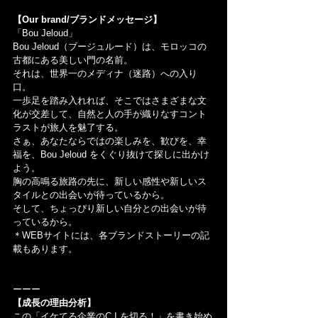
【Our brand/ブランドメッセージ】
「Bou Jeloud」
Bou Jeloud（ブージュルード）は、モロッコの
古都にある美しい門の名前。
それは、世界一のメディナ（迷路）への入り
口。
一歩足を踏み入れれば、そこではさまざまな文
化が交差して、自然と人の手が織りなすコント
ラストが旅人を魅了する。
さぁ、あなたならではの楽しみを、歓びを、幸
福を、Bou Jeloud をくぐり抜けて探しに出かけ
よう。
胸の高鳴る旅路の先に、新しい感性や新しいス
タイルとの出会いが待っているから。
そして、ちょっぴり新しい自分との出会いが待
っているから。
＊WEBサイトには、各ブランドストーリーの記
載もあります。
ーーー
【成長の理由分析】
この「イケてる企業のC.I.を切る！」を書き始め