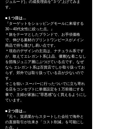
ジュルード)」の成長理由を"３つ"上げてみま
す。
■１つ目は…
『ターゲットをショッピングモールに来場する
30～40代女性に絞った点。』
＊旅をテーマとしたブランドで、お手頃価格
で、伸びる素材のプリントワンピースがメイン
商品で持ち運びし易い点です。
＊現在のデザインの主流は、ナチュラル系です
が、敢えてエレガント系(上品、優雅)な着こなし
を団塊ジュニア層にぶつけている点です。なぜ
なら エレガント系は百貨店でしか取り扱ってお
らず、郊外では取り扱っている店が少ないので
す。
そこを狙い スーパーに行ったついでに立ち寄れ
る店をコンセプトに単価設定を１万前後にする
事で、主婦が家族に"罪悪感"なく買えるようにし
ています。
■２つ目は…
『元々、貿易業からスタートした会社で海外と
の直接取引が出来き「コスト削減」を可能にし
た点。』