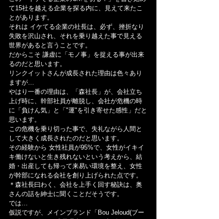
て15社を越える企業を探る内に、見えて来たこ
とがあります。
それは イケてる企業の社長は、必ず、挫折なり
失敗を沢山され、それを乗り越えた事で見える
世界があると言うことです。
だからこそ 謙虚に「モノ事」を捉える事が出来
るのだと思います。
リンクイットさんが成長された理由は色々あり
ますが…
やはり一番の理由は、「森社長」が、会社立ち
上げ時に、幹部社員が離脱し、会社が危機の時
に「負けん気」と「"運"を引き寄せた感性」だと
思います。
この危機を乗り切った事で、失礼ながら人間と
して大きく成長されたのだと思います。
その経験から 女性社員が95%で、女性がイキイ
キ働けないと生き残れないという考えから、結
婚・出産しても帰って来易い環境を整え、女性
が幹部になれる会社を創り上げられた点です。
＊森社長曰わく、会社を上手く回す秘訣は、奥
さんの話を紳士に聞くことだそうです。
では…
仮説ですが、メインブランド「Bou Jeloud(ブー