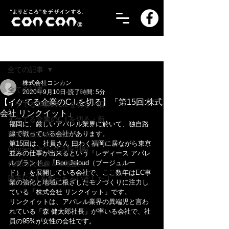
記事
全ての記事
株式会社コンカン
全ての記事
2020年9月10日
読了時間: 5分
【イケてる企業のC.I.を切る】「第15回:株式
イケてる企業のC.I.を切る・旧
会社 リンクイット」
イケてる企業のC.I.を切る・新
福岡に、厳しいアパレル業界に於いて、独自路
若手社員の成長記！
線で戦っている会社があります。
第15回は、社員さん 曰わく福岡に居ながら東京
concanトピックス特別編
並みの仕事が出来るという「レディース アパレ
ルブランド」『Bou Jeloud（ブージュルー
代表の人物像＆体験談！
ド）』を展開している会社で、ここ数年はEC事
勝手にC.I.を創っちゃいました！
業の強化と地域に根ざしたモノづくりに注力し
ている「株式会社 リンクイット」です。
リンクイットは、アパレル業界の異端児と言わ
れている「森 健太郎社長」が率いる会社で、社
員の95%が女性の会社です。